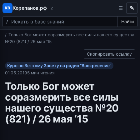
Корепанов.рф
✎
КВ
☾
Поиск
Перейти к содержимому
Найти
Главная
Курс по Ветхому Завету на радио "Воскресение"
Только Бог может соразмерить все силы нашего существа
№20 (821) / 26 мая ‘15
Скопировать ссылку
Курс по Ветхому Завету на радио "Воскресение"
01.05.2019
5 мин чтения
Только Бог может
соразмерить все силы
нашего существа №20
(821) / 26 мая ‘15