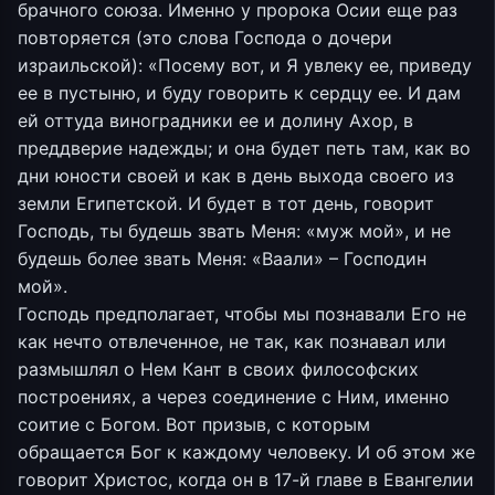
брачного союза. Именно у пророка Осии еще раз
повторяется (это слова Господа о дочери
израильской): «Посему вот, и Я увлеку ее, приведу
ее в пустыню, и буду говорить к сердцу ее. И дам
ей оттуда виноградники ее и долину Ахор, в
преддверие надежды; и она будет петь там, как во
дни юности своей и как в день выхода своего из
земли Египетской. И будет в тот день, говорит
Господь, ты будешь звать Меня: «муж мой», и не
будешь более звать Меня: «Ваали» – Господин
мой».
Господь предполагает, чтобы мы познавали Его не
как нечто отвлеченное, не так, как познавал или
размышлял о Нем Кант в своих философских
построениях, а через соединение с Ним, именно
соитие с Богом. Вот призыв, с которым
обращается Бог к каждому человеку. И об этом же
говорит Христос, когда он в 17-й главе в Евангелии