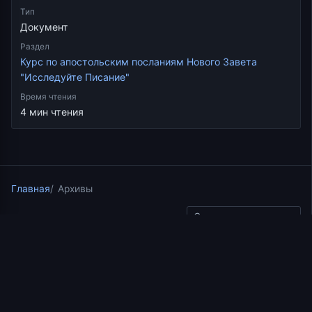
Тип
Документ
Раздел
Курс по апостольским посланиям Нового Завета
"Исследуйте Писание"
Время чтения
4 мин чтения
Главная
Архивы
Скопировать ссылку
Курс по апостольским посланиям Нового Завета
"Исследуйте Писание"
01.05.2019
4 мин чтения
Живое свидетельство