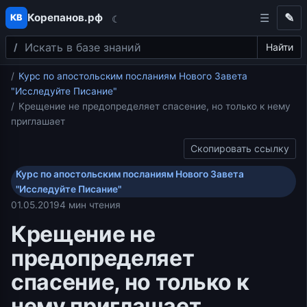
Корепанов.рф
✎
КВ
☾
Поиск
Перейти к содержимому
Найти
Главная
Курс по апостольским посланиям Нового Завета
"Исследуйте Писание"
Крещение не предопределяет спасение, но только к нему
приглашает
Скопировать ссылку
Курс по апостольским посланиям Нового Завета
"Исследуйте Писание"
01.05.2019
4 мин чтения
Крещение не
предопределяет
спасение, но только к
нему приглашает