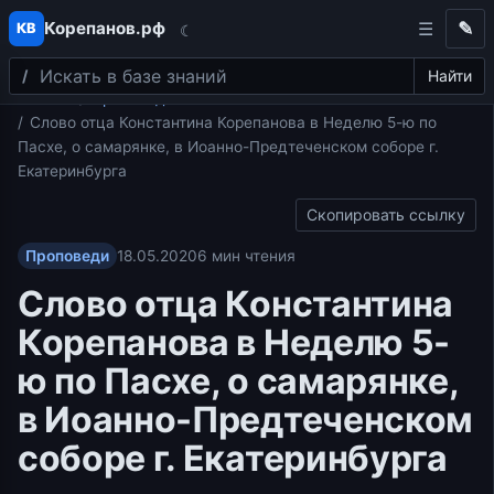
Корепанов.рф
✎
КВ
☾
Поиск
Перейти к содержимому
Найти
Главная
Проповеди
Слово отца Константина Корепанова в Неделю 5-ю по
Пасхе, о самарянке, в Иоанно-Предтеченском соборе г.
Екатеринбурга
Скопировать ссылку
Проповеди
18.05.2020
6 мин чтения
Слово отца Константина
Корепанова в Неделю 5-
ю по Пасхе, о самарянке,
в Иоанно-Предтеченском
соборе г. Екатеринбурга