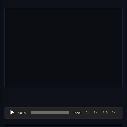
Аудиоплеер
.5x
1x
1.5x
2x
00:00
00:00