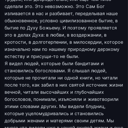
сделали это. Это невозможно. Это Сам Бог
изливается в нас и разбивает, переделывая наше
обыкновенное, условно цивилизованное бытие, в
бытие по Духу Божьему. И поэтому проявляется
это в делах Духа: в любви, в воздержании, в
кротости, в долготерпении, в милосердии, которое
изначально нам по нашему природному дерзкому
естеству и присущи-то не были.
Я видел людей, которые были бандитами и
становились богословами. Я слышал людей,
которые не прочитали ни одной книги, но читали
после того, как забил в них святой источник жизни
вечной, читали высочайших и глубочайших
богословов, понимали, изъясняли и животворили
этими словами других. Мы видели блудниц,
которые уцеломудривались и становились
добрыми женами и матерями своим детям. Мы
много что видели уже в нашей скупой жизни и еще