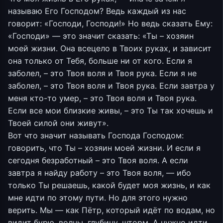
называю Его Господом? Ведь каждый из нас
говорит: «Господи, Господи!» Но ведь сказать Ему:
«Господи» — это значит сказать: «Ты – хозяин
моей жизни. Она всецело в Твоих руках, и зависит
она только от Тебя, больше ни от кого. Если я
заболел, – это Твоя воля и Твоя рука. Если я не
заболел, – это Твоя воля и Твоя рука. Если завтра у
меня кто-то умер, – это Твоя воля и Твоя рука.
Если все мои близкие живы, – это Ты так хочешь и
Твоей силой они живут».
Вот что значит называть Господа Господом:
говорить, что Ты – хозяин моей жизни. И если я
сегодня безработный – это Твоя воля. А если
завтра я найду работу – это Твоя воля, — ибо
только Ты решаешь, какой будет моя жизнь, и как
мне идти по этому пути. Но для этого нужно
верить. Мы — как Пётр, который идёт по водам, но
видит бурю, волны, глубину, шторм. А нужно идти