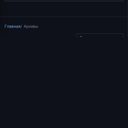
Главная
Архивы
Скопировать ссылку
Проповеди
03.02.2021
2 мин чтения
Проповедь иерея
Константина Корепанова
на Божественной
литургии в Свято-
Троицком соборе
[korepanov_youtube_proxy video=»E90bE8kXHMw»