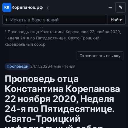
Корепанов.рф
✎
КВ
☾
Поиск
Перейти к содержимому
Найти
Главная
Проповеди
Проповедь отца Константина Корепанова 22 ноября 2020,
Неделя 24-я по Пятидесятнице. Свято-Троицкий
кафедральный собор
Скопировать ссылку
Проповеди
24.11.2020
4 мин чтения
Проповедь отца
Константина Корепанова
22 ноября 2020, Неделя
24-я по Пятидесятнице.
Свято-Троицкий