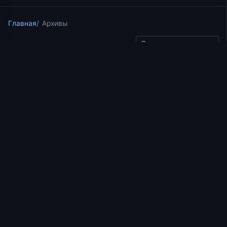
Главная
Архивы
Скопировать ссылку
Курс по Ветхому Завету в соборе Успения на ВИЗ
02.04.2025
1 мин чтения
Что воздам Господу за
всё? Беседа иерея
Константина Корепанова
(22.12.2022)