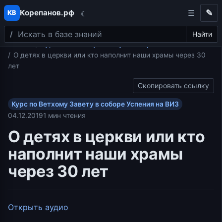
Корепанов.рф
✎
КВ
☾
Поиск
Перейти к содержимому
Найти
Главная
Курс по Ветхому Завету в соборе Успения на ВИЗ
О детях в церкви или кто наполнит наши храмы через 30
лет
Скопировать ссылку
Курс по Ветхому Завету в соборе Успения на ВИЗ
04.12.2019
1 мин чтения
О детях в церкви или кто
наполнит наши храмы
через 30 лет
Открыть аудио