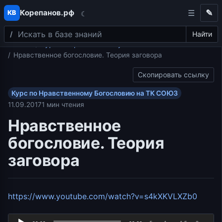
Корепанов.рф
✎
КВ
☾
Поиск
Перейти к содержимому
Найти
Главная
Курс по Нравственному Богословию на ТК СОЮЗ
Нравственное богословие. Теория заговора
Скопировать ссылку
Курс по Нравственному Богословию на ТК СОЮЗ
11.09.2017
1 мин чтения
Нравственное
богословие. Теория
заговора
Аудио
https://www.youtube.com/watch?v=s4kXKVLXZb0