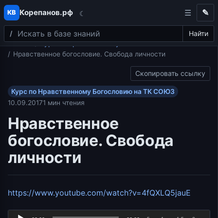
Корепанов.рф
✎
КВ
☾
Поиск
Перейти к содержимому
Найти
Главная
Курс по Нравственному Богословию на ТК СОЮЗ
Нравственное богословие. Свобода личности
Скопировать ссылку
Курс по Нравственному Богословию на ТК СОЮЗ
10.09.2017
1 мин чтения
Нравственное
богословие. Свобода
личности
Аудиоп
https://www.youtube.com/watch?v=4fQXLQ5jauE