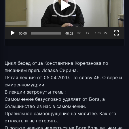
.5x
1x
1.5x
2x
00:00
48:02
Цикл бесед отца Константина Корепанова по
писаниям преп. Исаака Сирина.
Пятая лекция от 05.04.2020. По слову 49. О вере и
смиренномудрии.
В лекции затронуты темы:
Самомнение безусловно удаляет от Бога, а
большинство из нас в самомнении.
Правильное самоощущение на молитве. Как его
стяжать и не потерять.
О пользе навыка надеяться на Бога больше, чем на