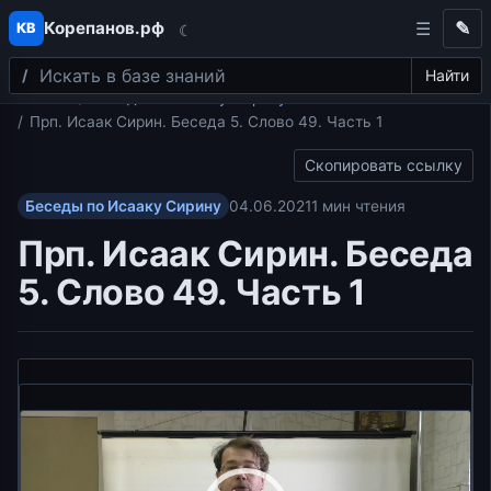
Корепанов.рф
✎
КВ
☾
Поиск
Перейти к содержимому
Найти
Главная
Беседы по Исааку Сирину
Прп. Исаак Сирин. Беседа 5. Слово 49. Часть 1
Скопировать ссылку
Беседы по Исааку Сирину
04.06.2021
1 мин чтения
Прп. Исаак Сирин. Беседа
5. Слово 49. Часть 1
Видеоплеер