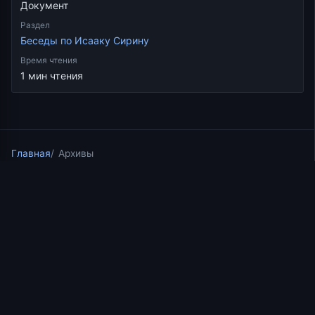
Документ
Раздел
Беседы по Исааку Сирину
Время чтения
1 мин чтения
Главная
Архивы
Скопировать ссылку
Беседы по Исааку Сирину
04.06.2021
1 мин чтения
Прп. Исаак Сирин. Беседа
3. Слово 89.