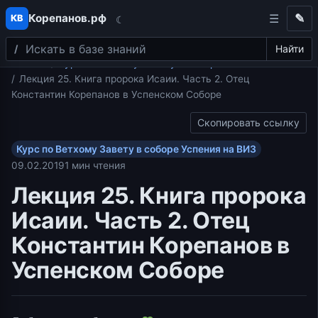
Корепанов.рф
✎
КВ
☾
Поиск
Перейти к содержимому
Найти
Главная
Курс по Ветхому Завету в соборе Успения на ВИЗ
Лекция 25. Книга пророка Исаии. Часть 2. Отец
Константин Корепанов в Успенском Соборе
Скопировать ссылку
Курс по Ветхому Завету в соборе Успения на ВИЗ
09.02.2019
1 мин чтения
Лекция 25. Книга пророка
Исаии. Часть 2. Отец
Константин Корепанов в
Успенском Соборе