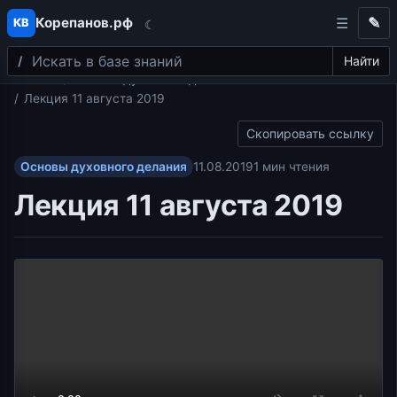
Корепанов.рф
✎
КВ
☾
Поиск
Перейти к содержимому
Найти
Главная
Основы духовного делания
Лекция 11 августа 2019
Скопировать ссылку
Основы духовного делания
11.08.2019
1 мин чтения
Лекция 11 августа 2019