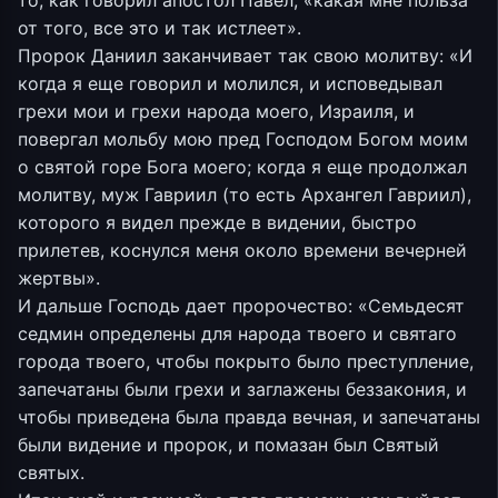
то, как говорил апостол Павел, «какая мне польза
от того, все это и так истлеет».
Пророк Даниил заканчивает так свою молитву: «И
когда я еще говорил и молился, и исповедывал
грехи мои и грехи народа моего, Израиля, и
повергал мольбу мою пред Господом Богом моим
о святой горе Бога моего; когда я еще продолжал
молитву, муж Гавриил (то есть Архангел Гавриил),
которого я видел прежде в видении, быстро
прилетев, коснулся меня около времени вечерней
жертвы».
И дальше Господь дает пророчество: «Семьдесят
седмин определены для народа твоего и святаго
города твоего, чтобы покрыто было преступление,
запечатаны были грехи и заглажены беззакония, и
чтобы приведена была правда вечная, и запечатаны
были видение и пророк, и помазан был Святый
святых.