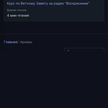
Курс по Ветхому Завету на радио "Воскресение"
Время чтения
4 мин чтения
Главная
Архивы
Скопировать ссылку
Курс по Ветхому Завету на радио "Воскресение"
01.05.2019
3 мин чтения
Сын Человеческий
приходит, и кончаются
все земные царства