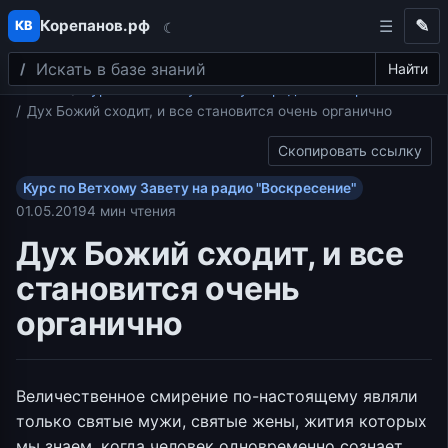
Корепанов.рф
✎
КВ
☾
Поиск
Перейти к содержимому
Найти
Главная
Курс по Ветхому Завету на радио "Воскресение"
Дух Божий сходит, и все становится очень органично
Скопировать ссылку
Курс по Ветхому Завету на радио "Воскресение"
01.05.2019
4 мин чтения
Дух Божий сходит, и все
становится очень
органично
Величественное смирение по-настоящему являли
только святые мужи, святые жены, жития которых
мы знаем, когда человек одновременно сознает