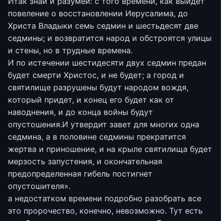
Итак знай и разумей: с того времени, как выйдет
повеление о восстановлении Иерусалима, до
Христа Владыки семь седмин и шестьдесят две
седмины; и возвратится народ и обстроятся улицы
и стены, но в трудные времена.
И по истечении шестидесяти двух седмин предан
будет смерти Христос, и не будет; а город и
святилище разрушены будут народом вождя,
который придет, и конец его будет как от
наводнения, и до конца войны будут
опустошения.И утвердит завет для многих одна
седмина, а в половине седмины прекратится
жертва и приношение, и на крыле святилища будет
мерзость запустения, и окончательная
предопределенная гибель постигнет
опустошителя».
а недостатком времени подробно разобрать все
это пророчество, конечно, невозможно. Тут есть