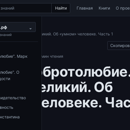
Найти
Главная
Книги
О прое
.рф
м Добротолюбие
⌄
олюбие. Антоний Великий. Об «умном» человеке. Часть 1
знаний
Скопиров
олюбие". Марк
толюбие
14.09.2017
1 мин чтения
аем Добротолюбие
любие". О
дости
ний Великий. Об
ом» человеке. Ча
видетельство
овность
нстантина