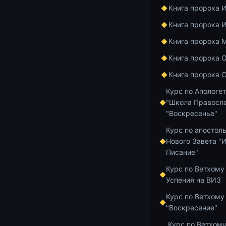
Книга пророка 
Книга пророка 
Читаем Добро
Книга пророка 
Чит
Книга пророка 
Книга пророка 
Анто
Курс по Апологе
"Школа Правосла
хран
"Воскресенье"
Курс по апостол
Нового Завета "
Писание"
https://www.
Курс по Ветхому
Успения на ВИЗ
Открыть ауд
Курс по Ветхому
Добавить в и
"Воскресение"
Курс по Ветхому