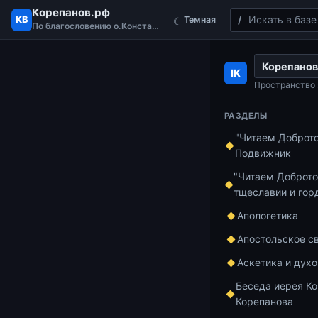
Корепанов.рф
Поиск
КВ
Темная
☾
По благословению о.Константина
Перейти к содержимому
Корепанов
Главная
Читае
IK
Читаем Доброт
Пространство 
РАЗДЕЛЫ
"Читаем Доброт
Читаем Добро
Подвижник
Чит
"Читаем Доброто
тщеславии и гор
Анто
Апологетика
«умн
Апостольское с
Аскетика и дух
1
Беседа иерея Ко
Корепанова