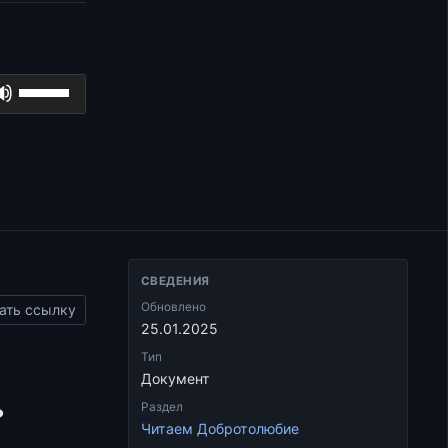
Используйте
клавиши
вверх/
вниз,
чтобы
увеличить
или
уменьшить
СВЕДЕНИЯ
громкость.
Обновлено
ать ссылку
25.01.2025
Тип
.
Документ
Раздел
Читаем Добротолюбие