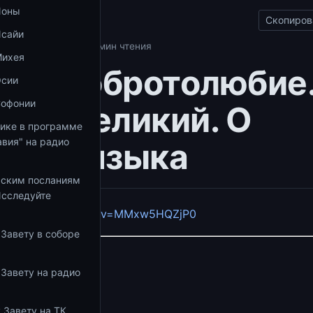
Ионы
Скопиров
Исайи
толюбие
15.09.2017
1 мин чтения
Михея
аем Добротолюбие
Осии
Софонии
ний Великий. О
тике в программе
вия" на радио
ении языка
ьским посланиям
Исследуйте
youtube.com/watch?v=MMxw5HQZjP0
 Завету в соборе
ио
 Завету на радио
збранное
 Завету на ТК