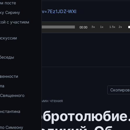
ом посте
Аудиоплеер
youtube.com/watch?v=7Ez1JDZ-WXI
ку Сирину
ой с участием
.5x
1x
1.5x
2x
00:00
а
искуссии
збранное
 беседы
венности
ы
ла
Скопиров
 Священного
толюбие
15.09.2017
1 мин чтения
аем Добротолюбие
онстантина
 по Симеону