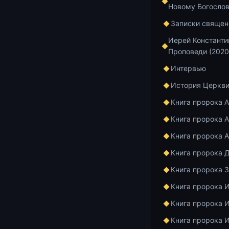
Анто
Новому Богосло
«умн
Записки священ
Иерей Константи
2
Проповеди (2020
Интервью
История Церкв
https://www.
Книга пророка 
Книга пророка А
Книга пророка 
Книга пророка 
Добавить в и
Книга пророка 
Книга пророка 
Книга пророка 
Книга пророка 
Главная
Архив