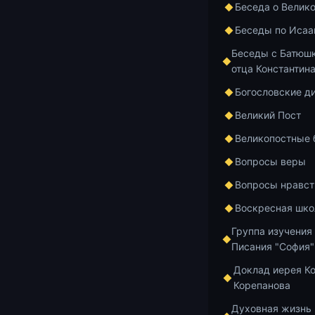
Беседа о Велик
https://www.
Беседы по Исаа
Беседы с Батюшк
00:00
отца Константин
Богословские д
Добавить в и
Великий Пост
Великопостные
Вопросы веры
Вопросы нравст
Главная
Архив
Воскресная шко
Группа изучения
Читаем Добро
Писания "София"
Чит
Доклад иерея К
Корепанова
Духовная жизнь