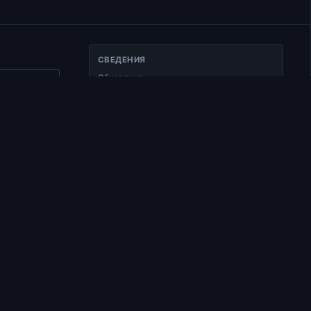
СВЕДЕНИЯ
Обновлено
ать ссылку
25.01.2025
Тип
.
Документ
Раздел
Читаем Добротолюбие
Время чтения
1 мин чтения
сть