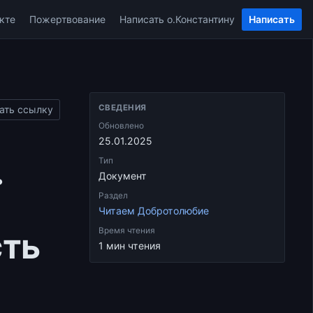
кте
Пожертвование
Написать о.Константину
Написать
СВЕДЕНИЯ
ать ссылку
Обновлено
25.01.2025
.
Тип
Документ
Раздел
Читаем Добротолюбие
сть
Время чтения
1 мин чтения