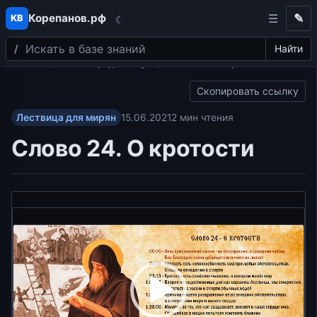
Корепанов.рф
✎
КВ
☾
Поиск
Перейти к содержимому
Найти
Главная
Лествица для мирян
Слово 24. О кротости
Скопировать ссылку
Лествица для мирян
15.06.2021
2 мин чтения
Слово 24. О кротости
Видеоплеер