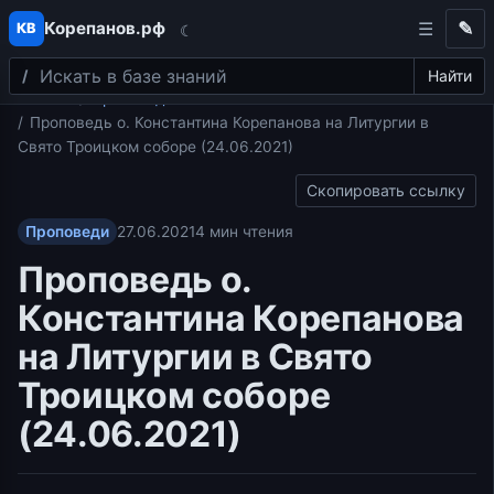
Корепанов.рф
✎
КВ
☾
Поиск
Перейти к содержимому
Найти
Главная
Проповеди
Проповедь о. Константина Корепанова на Литургии в
Свято Троицком соборе (24.06.2021)
Скопировать ссылку
Проповеди
27.06.2021
4 мин чтения
Проповедь о.
Константина Корепанова
на Литургии в Свято
Троицком соборе
(24.06.2021)