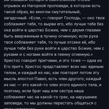
отрывок из Нагорной проповеди, в котором есть
такой образ, во многом смутительный,
загадочный. «Если, — говорит Господь, — око твое
соблазняет тебя, то вырви его, ибо лучше тебе без
ока войти в царство Божие, чем с двумя глазами
быть вверженным в пучину огненную; если рука
твоя соблазняет тебя, то лучше отсеки её, ибо
лучше тебе без руки войти в царство Божие, чем с
руками и с ногами войти в геенну огненную.»
Христос говорит притчами, и это тоже — одна из
Его притч. Христос представляет всех нас единым
телом, и каждый из нас, как повторит потом эту
мысль апостол Павел, есть член другого; каждый
из нас — это какой-то член этого единого тела, и
поэтому, если брат наш или сестра наша
соблазняет нас на какой-то грех, на нарушение
заповеди, то мы должны перестать общаться с