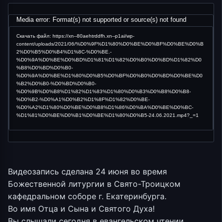
Видеоплеер
Media error: Format(s) not supported or source(s) not found
Скачать файл: https://xn--80aehtrddfh.xn--p1ai/wp-
content/uploads/2021/06/%D0%9F%D1%80%D0%BE%D0%BF%D0%BE%D0%B
2%D0%B5%D0%B4%D1%8C-%D0%BE.-
%D0%9A%D0%BE%D0%BD%D1%81%D1%82%D0%B0%D0%BD%D1%82%D0
%B8%D0%BD%D0%B0-
%D0%9A%D0%BE%D1%80%D0%B5%D0%BF%D0%B0%D0%BD%D0%BE%D0
%B2%D0%B0-%D0%BD%D0%B0-
%D0%9B%D0%B8%D1%82%D1%83%D1%80%D0%B3%D0%B8%D0%B8-
%D0%B2-%D0%A1%D0%B2%D1%8F%D1%82%D0%BE-
%D0%A2%D1%80%D0%BE%D0%B8%D1%86%D0%BA%D0%BE%D0%BC-
%D1%81%D0%BE%D0%B1%D0%BE%D1%80%D0%B5-24.06.2021.mp4?_=1
Видеозапись сделана 24 июня во время
Божественной литургии в Свято-Троицком
кафедральном соборе г. Екатеринбурга.
Во имя Отца и Сына и Святого Духа!
Вы слышали сегодня в евангельском чтении