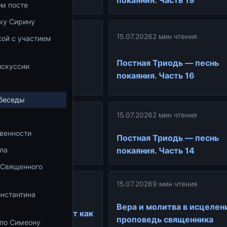
асть 22
покаяния. Часть 19
ом посте
ку Сирину
15.07.2026
2 мин чтения
ой с участием
ин чтения
а
Постная Триодь — песнь
искуссии
остом приятным
покаяния. Часть 16
 беседы
ин чтения
15.07.2026
2 мин чтения
венности
иодь — песнь
Постная Триодь — песнь
ла
асть 15
покаяния. Часть 14
 Священного
15.07.2026
9 мин чтения
ин чтения
онстантина
Вера и молитва в исцелен
кого Поста: Крест как
проповедь священника
 по Симеону
нь