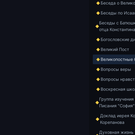
покаяния. Ч
Беседа о Велик
Беседы по Исаа
Беседы с Батюшк
15.07.2026
1 м
отца Константин
Богословские д
Постимся п
Великий Пост
Великопостные
15.07.2026
2 м
Вопросы веры
Вопросы нравст
Постная Тр
Воскресная шко
покаяния. Ч
Группа изучения
Писания "София"
15.07.2026
3 м
Доклад иерея К
Корепанова
Пассия Вели
Духовная жизнь
Путь и Жиз