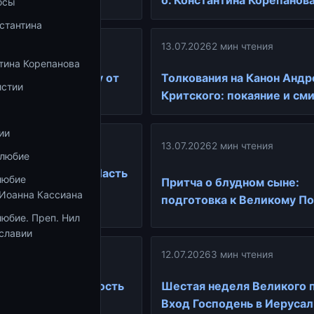
о. Константина Корепанов
осы
стантина
ин чтения
13.07.2026
2 мин чтения
тина Корепанова
к Великому посту от
Толкования на Канон Андр
истии
антина
Критского: покаяние и см
ии
ин чтения
13.07.2026
2 мин чтения
олюбие
трашном Суде — Часть
любие
Притча о блудном сыне:
а пути к Великому
 Иоанна Кассиана
подготовка к Великому По
юбие. Преп. Нил
славии
ин чтения
12.07.2026
3 мин чтения
ие притчи. Решимость
Шестая неделя Великого п
ость в подвиге
Вход Господень в Иеруса