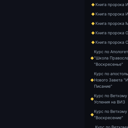
поста
Книга пророка 
Книга пророка 
Книга пророка 
15.07.2026
7 м
Книга пророка 
Осознание 
Книга пророка 
Курс по Апологе
"Школа Правосла
15.07.2026
2 м
"Воскресенье"
Курс по апостол
Постная Тр
Нового Завета "
покаяния. Ча
Писание"
Курс по Ветхому
Успения на ВИЗ
15.07.2026
1 м
Курс по Ветхому
Современны
"Воскресение"
и духовнос
Курс по Ветхому