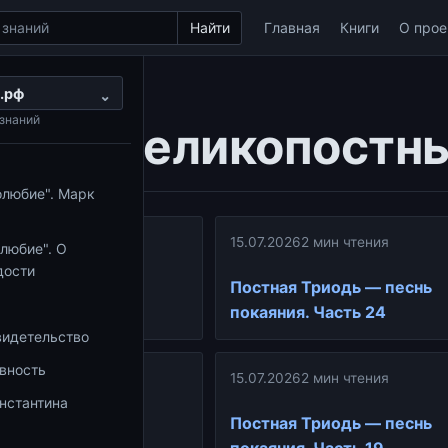
Найти
Главная
Книги
О прое
.рф
опостные беседы
⌄
знаний
ика:
Великопостн
олюбие". Марк
ин чтения
15.07.2026
2 мин чтения
любие". О
дости
иодь — песнь
Постная Триодь — песнь
асть 25
покаяния. Часть 24
видетельство
овность
ин чтения
15.07.2026
2 мин чтения
нстантина
иодь — песнь
Постная Триодь — песнь