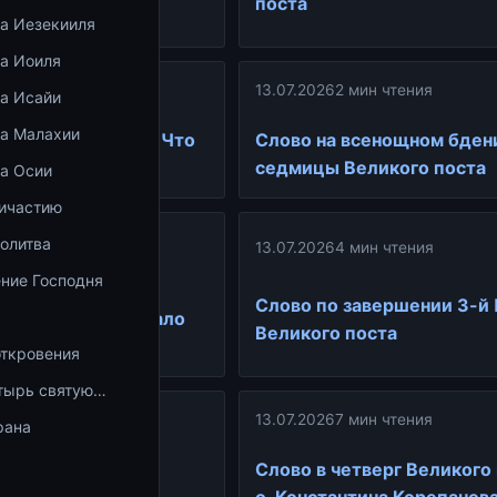
поста
ка Иезекииля
ка Иоиля
ин чтения
13.07.2026
2 мин чтения
ка Исайи
ка Малахии
т заканчивается. Что
Слово на всенощном бден
седмицы Великого поста
ка Осии
ричастию
ин чтения
олитва
13.07.2026
4 мин чтения
ние Господня
ные беседы отца
Слово по завершении 3-й
: Лествица и начало
Великого поста
откровения
тырь святую…
ин чтения
13.07.2026
7 мин чтения
рана
рпении и любви у
Слово в четверг Великого