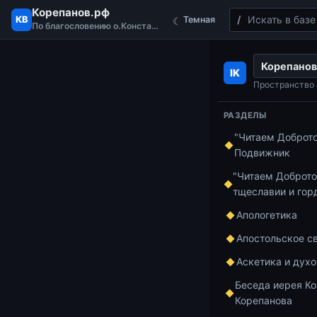
Корепанов.рф
Поиск
КВ
Темная
☾
По благословению о.Константина
Перейти к содержимому
Корепанов
Главная
Велик
IK
Пространство 
Рубр
РАЗДЕЛЫ
"Читаем Доброт
Подвижник
15.07.2026
2 м
"Читаем Доброто
тщеславии и гор
Постная Тр
Апологетика
покаяния. Ч
Апостольское с
Аскетика и дух
15.07.2026
2 м
Беседа иерея Ко
Постная Тр
Корепанова