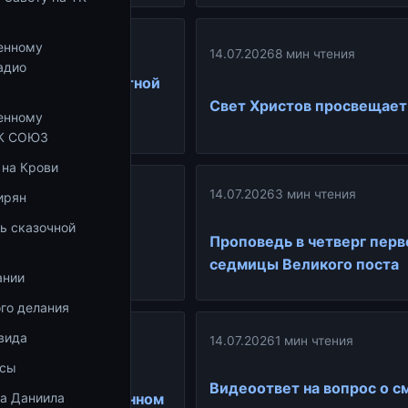
ин чтения
енному
14.07.2026
8 мин чтения
адио
роживании Страстной
 священника
Свет Христов просвещает
енному
а Корепанова
ТК СОЮЗ
 на Крови
ин чтения
14.07.2026
3 мин чтения
ирян
ь сказочной
рехов в Кресте
Проповедь в четверг перв
седмицы Великого поста
ании
го делания
ин чтения
вида
14.07.2026
1 мин чтения
осы
 Константина
Видеоответ на вопрос о 
ка Даниила
 о Великом покаянном