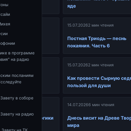
Ионы
яде
Исайи
Михея
15.07.2026
2 мин чтения
ин чтения
Осии
Постная Триодь — песнь
своей неверности
Софонии
покаяния. Часть 6
тике в программе
вия" на радио
ин чтения
15.07.2026
2 мин чтения
ьским посланиям
иодь — песнь
Как провести Сырную сед
Исследуйте
сти 2, 3 и 4
пользой для души
 Завету в соборе
ин чтения
14.07.2026
6 мин чтения
 Завету на радио
е методы педагогики
Днесь висит на Древе Тво
ть учеников
мира
 Завету на ТК