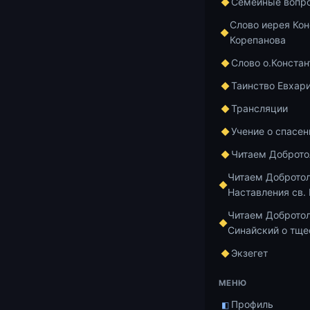
Креста
Семейные вопр
Слово иерея Кон
Корепанова
13.07.2026
2 м
Слово о.Констан
Материалы 
Таинство Евхар
отца Конст
Трансляции
Учение о спасен
13.07.2026
2 м
Читаем Доброт
Притча о С
Читаем Доброто
4 цикла «Н
Наставления св.
посту»
Читаем Добротол
Синайский о тще
13.07.2026
2 м
Экзегет
Евангельск
МЕНЮ
и неотступн
Профиль
◧