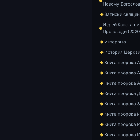
Новому Богосло
Записки священ
Иерей Константи
15.07.2026
1 м
Проповеди (2020
Во светлую
Интервью
История Церкв
Книга пророка 
15.07.2026
2 м
Книга пророка А
Постная Тр
Книга пророка 
покаяния. Ч
Книга пророка 
душою
Книга пророка 
Книга пророка 
15.07.2026
1 м
Книга пророка 
Как получи
Книга пророка 