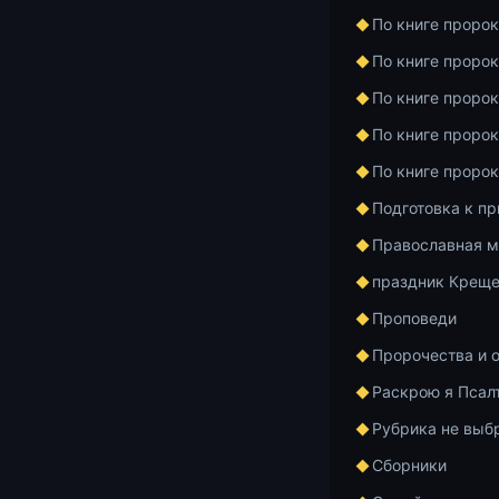
каноне
По книге проро
По книге проро
13.07.2026
1 м
По книге проро
По книге проро
Великий пос
дальше?
По книге проро
Подготовка к п
13.07.2026
1 м
Православная м
праздник Креще
Великопост
Проповеди
Константина
пути к Богу
Пророчества и 
Раскрою я Псал
13.07.2026
3 м
Рубрика не выб
Сборники
Слово о те