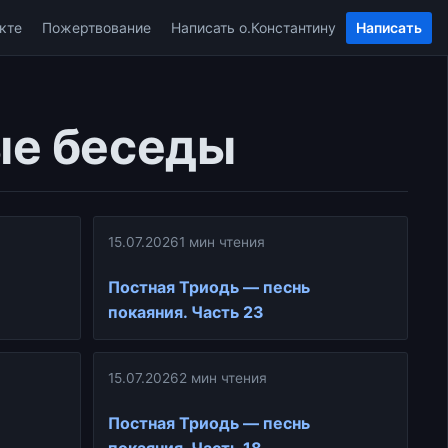
кте
Пожертвование
Написать о.Константину
Написать
ые беседы
15.07.2026
1 мин чтения
Постная Триодь — песнь
покаяния. Часть 23
15.07.2026
2 мин чтения
Постная Триодь — песнь