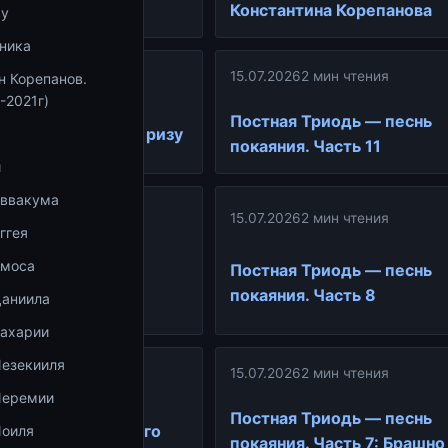
Константина Корепанова
ву
ника
15.07.2026
2 мин чтения
н Корепанов.
ин чтения
-2021г)
Постная Триодь — песнь
 поста облекшеся ризу
покаяния. Часть 11
и
Аввакума
ин чтения
15.07.2026
2 мин чтения
ггея
иодь — песнь
Амоса
Постная Триодь — песнь
асть 9: Ослеплен
покаяния. Часть 8
Даниила
Захарии
Иезекииля
15.07.2026
2 мин чтения
ин чтения
Иеремии
Постная Триодь — песнь
ть плод от Великого
Иоиля
покаяния. Часть 7: Брашн