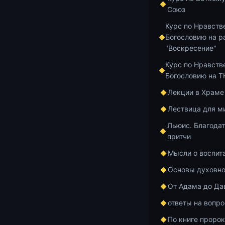
Союз
14.07.2026
1 м
Курс по Нравств
Богословию на р
Беседы о п
"Воскресение"
седмицы от
Курс по Нравств
Константин
Богословию на 
Лекции в Храме
14.07.2026
5 м
Лествица для м
Льюис. Благодат
Прощение г
притчи
Христовом
Мысли о воспит
Основы духовно
14.07.2026
1 м
От Адама до Да
ответы на вопр
Книга отца
По книге проро
Корепанова