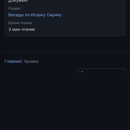
Документ
Раздел
Беседы по Исааку Сирину
Время чтения
3 мин чтения
Главная
Архивы
Скопировать ссылку
Беседы по Исааку Сирину
27.05.2021
2 мин чтения
Беседа 46 иерея
Константина Корепанова
по Исааку Сирину. Слово
44. Часть 1