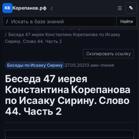
Корепанов.рф
✎
КВ
☾
Поиск
Перейти к содержимому
Найти
Главная
Беседы по Исааку Сирину
Беседа 47 иерея Константина Корепанова по Исааку
Сирину. Слово 44. Часть 2
Скопировать ссылку
Беседы по Исааку Сирину
27.05.2021
3 мин чтения
Беседа 47 иерея
Константина Корепанова
по Исааку Сирину. Слово
44. Часть 2
Видеоплеер