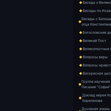
Беседа о Велик
Видеоплеер
Беседы по Исаа
Беседы с Батюшк
отца Константин
Богословские д
Великий Пост
Великопостные
Вопросы веры
Вопросы нравст
Воскресная шко
Группа изучения
Писания "София"
Доклад иерея К
00:00
Корепанова
Духовная жизнь