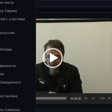
ом посте
ку Сирину
ой с участием
а
искуссии
 беседы
венности
ла
 Священного
онстантина
.5x
1x
1.5x
2x
01:02:26
 по Симеону