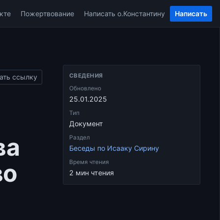
кте
Пожертвование
Написать о.Константину
Написать
СВЕДЕНИЯ
ать ссылку
Обновлено
25.01.2025
Тип
Документ
ва
Раздел
Беседы по Исааку Сирину
во
Время чтения
2 мин чтения