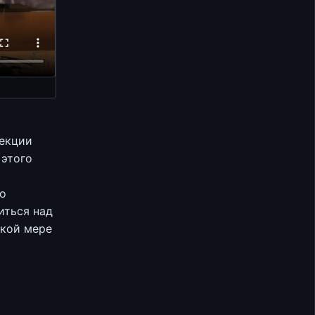
лекции
 этого
то
иться над
акой мере