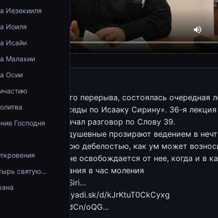
ка Иезекииля
ка Иоиля
ка Исайи
ка Малахии
ка Осии
ричастию
осле почти месячного перерыва, состоялась очередная 
олитва
тина из цикла «Беседы по Исааку Сирину». 36-я лекция
отец Константин начал разговор по Слову 39.
ние Господня
том, почему люди душевные прозирают ведением в неч
размерно с телесною дебелостью, как ум может вознос
откровения
ричина тому, что не освобождается от нее, когда и в к
ебывать без мечтания в час моления
тырь святую…
.ru/otechnik/Isaak_Siri…
рана
роповеди: https://yadi.sk/d/kJrKtuT0CkCyxg
oud.mail.ru/public/ndCn/oQG…