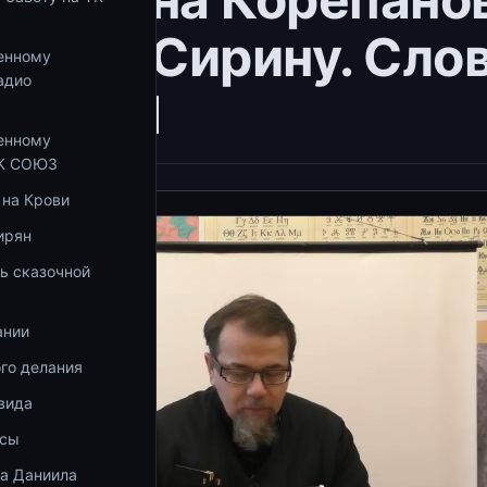
сааку Сирину. Сло
енному
адио
Часть 1
енному
ТК СОЮЗ
 на Крови
ирян
ь сказочной
ании
го делания
вида
осы
ка Даниила