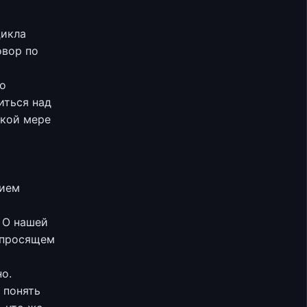
цикла
овор по
то
иться над
акой мере
нием
 О нашей
 просящем
о.
 понять