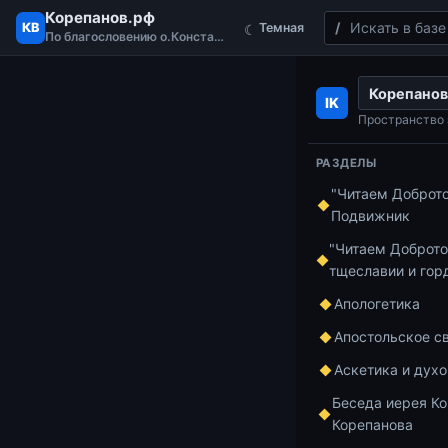
Корепанов.рф
Поиск
КВ
Темная
☾
По благословению о.Константина
Перейти к содержимому
Корепанов
Главная
Бесед
IK
Беседа 37 иер
Пространство 
РАЗДЕЛЫ
"Читаем Доброт
Беседы по Иса
Подвижник
Бесе
"Читаем Доброто
тщеславии и гор
Конс
Апологетика
по И
Апостольское с
Аскетика и дух
39. 
Беседа иерея Ко
Корепанова