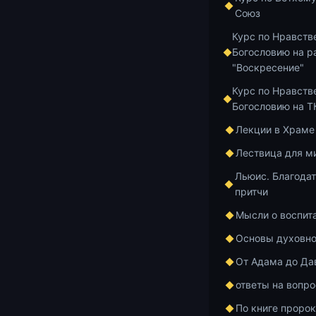
Союз
по И
Курс по Нравств
Богословию на р
39. 
"Воскресение"
Курс по Нравств
Богословию на 
Лекции в Храме
Лествица для м
Льюис. Благодат
притчи
Мысли о воспит
Основы духовно
От Адама до Да
ответы на вопр
По книге проро