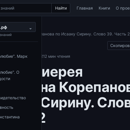
Найти
Главная
Книги
О прое
.рф
ы по Исааку Сирину
⌄
ея Константина Корепанова по Исааку Сирину. Слово 39. Часть 2
знаний
Скопиров
олюбие". Марк
аку Сирину
29.05.2021
2 мин чтения
да 37 иерея
любие". О
дости
тантина Корепано
сааку Сирину. Сло
видетельство
овность
Часть 2
нстантина