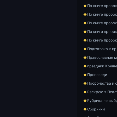
По книге проро
По книге проро
По книге проро
По книге проро
По книге проро
Подготовка к п
31 января, п
Православная м
отца Констан
цикла. В ней 
праздник Креще
Слово 39. О 
Проповеди
духовное, со
Пророчества и 
оною; какая п
можно уму пр
Раскрою я Псал
https://azbyka
Рубрика не выб
Аудиозапись п
Сборники
или https://cl