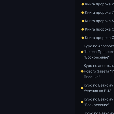
Любовь Божию
Книга пророка 
мы представл
Книга пророка 
несмотря на 
Аудиозапись: 
Книга пророка 
https://cloud.
Книга пророка 
Добавить в и
Книга пророка 
Курс по Апологе
"Школа Правосла
"Воскресенье"
Курс по апостол
Главная
Архив
Нового Завета "
Писание"
Курс по Ветхому
Беседы по Иса
Успения на ВИЗ
Бесе
Курс по Ветхому
"Воскресение"
Конс
Курс по Ветхому