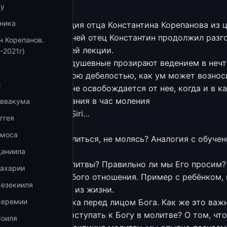
ву
ника
стоялась 37-я лекция отца Константина Корепанова из 
сааку Сирину». В ней отец Константин продолжил разг
н Корепанов.
чатый в предыдущей лекции.
-2021г)
том, почему люди душевные прозирают ведением в неч
размерно с телесною дебелостью, как ум может вознос
и
ричина тому, что не освобождается от нее, когда и в к
ебывать без мечтания в час моления
Аввакума
.ru/otechnik/Isaak_Siri…
ггея
:
Амоса
 ли научиться молиться, не молясь? Аналогия с обуче
томобиля.
Даниила
т ли Бог наши молитвы? Правильно ли мы Его просим?
Захарии
бовать к себе особого отношения. Пример с ребёнком,
Иезекииля
 и другие примеры из жизни.
оощущение человека перед лицом Бога. Как же это важн
Иеремии
шением нужно приступать к Богу в молитве? О том, что
Иоиля