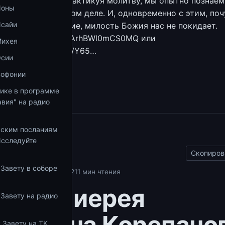
 можно, если, практикуя молитву, мы опытно познаем,
Ионы
яем собой на самом деле. И, одновременно с этим, поч
Исайи
всё наше безобразие, милость Божия нас не покидает.
https://yadi.sk/d/RArhBWl0mCS0MQ или
Михея
mail.ru/public/WBp9/Y65…
Осии
збранное
Софонии
тике в программе
вия" на радио
ьским посланиям
ы
Исследуйте
Скопиров
 Завету в соборе
аку Сирину
29.05.2021
1 мин чтения
да 36 иерея
 Завету на радио
тантина Корепано
 Завету на ТК