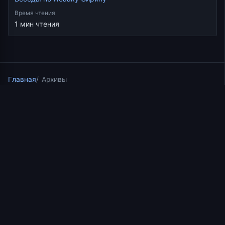
Время чтения
1 мин чтения
Главная
Архивы
Скопировать ссылку
Беседы по Исааку Сирину
03.06.2021
1 мин чтения
Беседы о. Константина
Корепанова по писаниям
прп. Исаака Сирина.
Беседа 19. Слово 31.
Часть 2