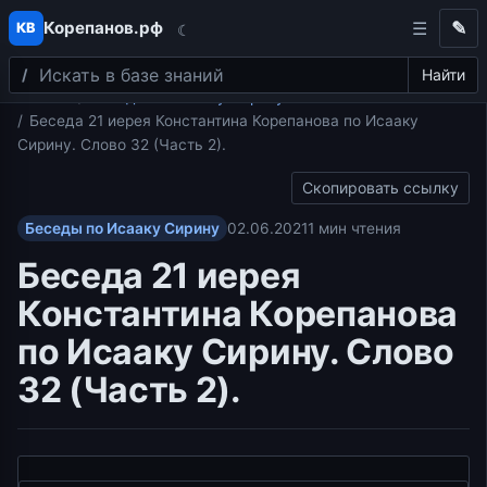
Корепанов.рф
✎
КВ
☾
Поиск
Перейти к содержимому
Найти
Главная
Беседы по Исааку Сирину
Беседа 21 иерея Константина Корепанова по Исааку
Сирину. Слово 32 (Часть 2).
Скопировать ссылку
Беседы по Исааку Сирину
02.06.2021
1 мин чтения
Беседа 21 иерея
Константина Корепанова
по Исааку Сирину. Слово
32 (Часть 2).
Видеоплеер