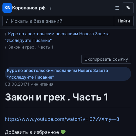
Корепанов.рф
✎
КВ
☾
Поиск
Перейти к содержимому
Найти
Главная
Курс по апостольским посланиям Нового Завета
"Исследуйте Писание"
Закон и грех . Часть 1
Скопировать ссылку
Курс по апостольским посланиям Нового Завета
"Исследуйте Писание"
03.08.2017
1 мин чтения
Закон и грех . Часть 1
https://www.youtube.com/watch?v=l37vVXmy—8
Добавить в избранное