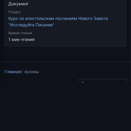
Документ
Раздел
Курс по апостольским посланиям Нового Завета
"Исследуйте Писание"
Время чтения
1 мин чтения
Главная
Архивы
Скопировать ссылку
Курс по апостольским посланиям Нового Завета
"Исследуйте Писание"
26.07.2017
1 мин чтения
Речь архидиакона
Стефана. Обличение