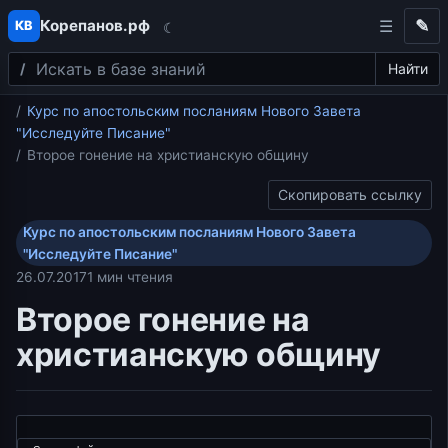
Корепанов.рф
✎
КВ
☾
Поиск
Перейти к содержимому
Найти
Главная
Курс по апостольским посланиям Нового Завета
"Исследуйте Писание"
Второе гонение на христианскую общину
Скопировать ссылку
Курс по апостольским посланиям Нового Завета
"Исследуйте Писание"
26.07.2017
1 мин чтения
Второе гонение на
христианскую общину
Видеоплеер