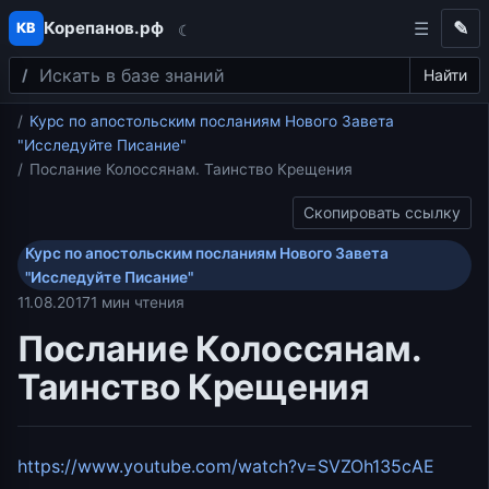
Корепанов.рф
✎
КВ
☾
Поиск
Перейти к содержимому
Найти
Главная
Курс по апостольским посланиям Нового Завета
"Исследуйте Писание"
Послание Колоссянам. Таинство Крещения
Скопировать ссылку
Курс по апостольским посланиям Нового Завета
"Исследуйте Писание"
11.08.2017
1 мин чтения
Послание Колоссянам.
Таинство Крещения
https://www.youtube.com/watch?v=SVZOh135cAE