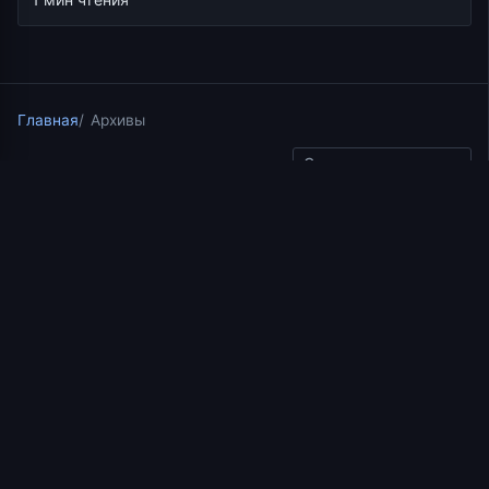
Главная
Архивы
Скопировать ссылку
Курс по апостольским посланиям Нового Завета
"Исследуйте Писание"
11.08.2017
1 мин чтения
Послание Колоссянам. О
горнем помышляйте
https://www.youtube.com/watch?v=4y6MdAIlzkU
Добавить в избранное