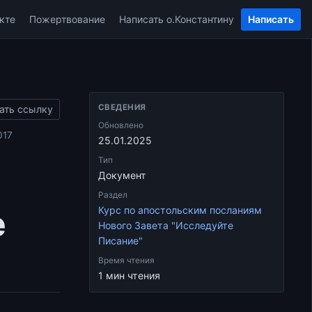
кте
Пожертвование
Написать о.Константину
Написать
СВЕДЕНИЯ
ать ссылку
Обновлено
017
25.01.2025
Тип
Документ
Раздел
е
Курс по апостольским посланиям
Нового Завета "Исследуйте
Писание"
Время чтения
1 мин чтения