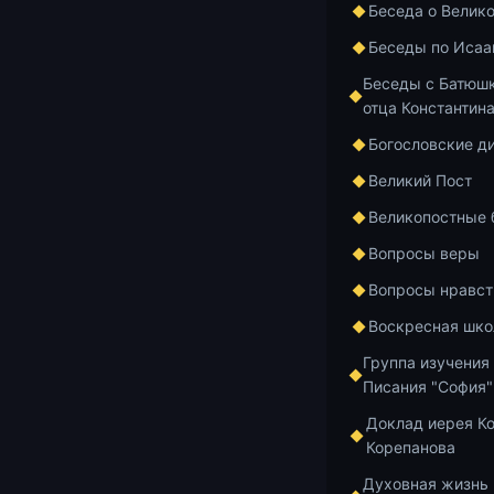
https://www.
Беседа о Велик
Беседы по Исаа
Добавить в и
Беседы с Батюшк
отца Константин
Богословские д
Великий Пост
Главная
Архив
Великопостные
Вопросы веры
Курс по апост
Вопросы нравст
1 мин чтения
Воскресная шко
Посл
Группа изучения
Писания "София"
Кор
Доклад иерея К
Корепанова
мисс
Духовная жизнь