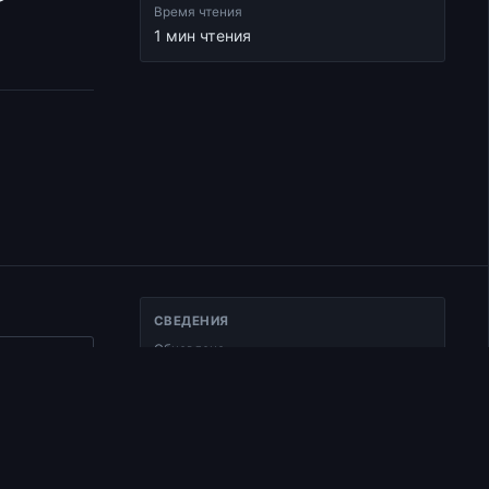
Время чтения
1 мин чтения
СВЕДЕНИЯ
Обновлено
ать ссылку
25.01.2025
017
Тип
Документ
Раздел
Курс по апостольским посланиям