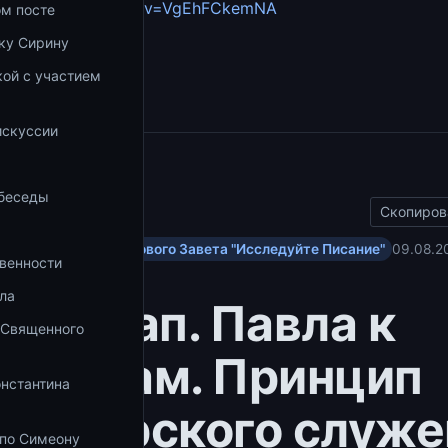
youtube.com/watch?v=VgEhFCkemNA
ом посте
ку Сирину
збранное
ой с участием
а
искуссии
ы
 беседы
Скопиров
ольским посланиям Нового Завета "Исследуйте Писание"
09.08.2
венности
ла
ание ап. Павла к
 Священного
инфянам. Принцип
онстантина
ионерского служе
 по Симеону