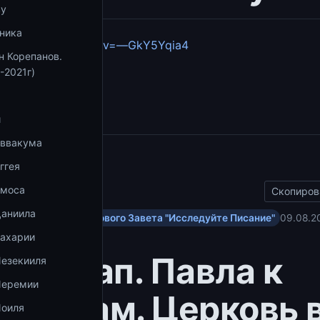
ву
ника
youtube.com/watch?v=—GkY5Yqia4
н Корепанов.
-2021г)
збранное
и
Аввакума
ы
ггея
Амоса
Скопиров
Даниила
ольским посланиям Нового Завета "Исследуйте Писание"
09.08.2
Захарии
ание ап. Павла к
Иезекииля
Иеремии
нфянам. Церковь 
Иоиля