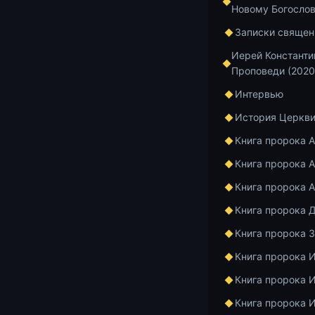
Новому Богосло
Записки священ
https://www.
Иерей Константи
Проповеди (2020
Добавить в и
Интервью
История Церкв
Книга пророка 
Главная
Архив
Книга пророка А
Книга пророка 
Книга пророка 
Курс по апост
1 мин чтения
Книга пророка 
Посл
Книга пророка 
Книга пророка 
Кори
Книга пророка 