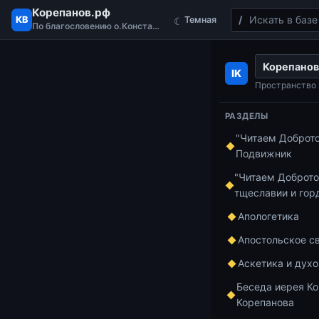
Корепанов.рф
Поиск
КВ
Темная
☾
По благословению о.Константина
Перейти к содержимому
Корепанов
Главная
Курс 
IK
Послание ап. 
Пространство 
РАЗДЕЛЫ
"Читаем Доброт
Курс по апост
Подвижник
1 мин чтения
Посл
"Читаем Доброто
тщеславии и гор
Кор
Апологетика
Апостольское с
сло
Аскетика и дух
Беседа иерея Ко
Корепанова