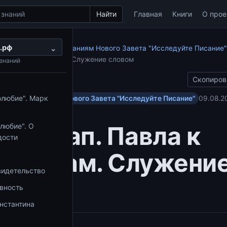
Найти
Главная
Книги
О прое
.рф
по апостольским посланиям Нового Завета "Исследуйте Писание"
⌄
Павла к Коринфянам. Служение словом
знаний
Скопиров
олюбие". Марк
ольским посланиям Нового Завета "Исследуйте Писание"
09.08.2
ание ап. Павла к
любие". О
дости
инфянам. Служени
видетельство
вом
овность
нстантина