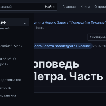
Найти
Главная
Книги
О прое
.рф
по апостольским посланиям Нового Завета "Исследуйте Писание"
⌄
едь апостола Петра. Часть 1
знаний
Скопиров
олюбие". Марк
ольским посланиям Нового Завета "Исследуйте Писание"
26.07.2
ая проповедь
любие". О
дости
тола Петра. Часть 
видетельство
овность
нстантина