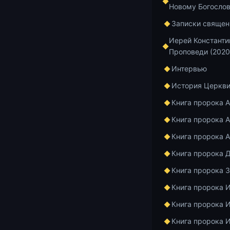
Новому Богосло
Записки священ
Главная
Архив
Иерей Константи
Проповеди (2020
Интервью
Курс по апост
1 мин чтения
История Церкв
Перв
Книга пророка 
Книга пророка А
апос
Книга пророка 
Книга пророка 
Книга пророка 
Книга пророка 
Книга пророка 
Книга пророка 