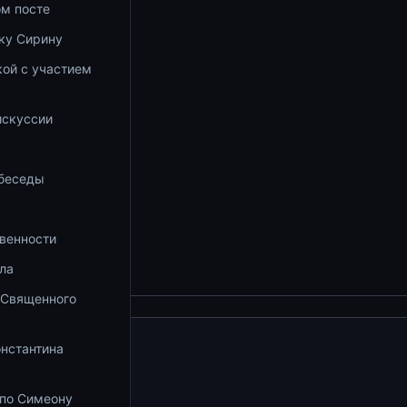
ом посте
ку Сирину
ой с участием
а
искуссии
 беседы
венности
ла
 Священного
збранное
онстантина
 по Симеону