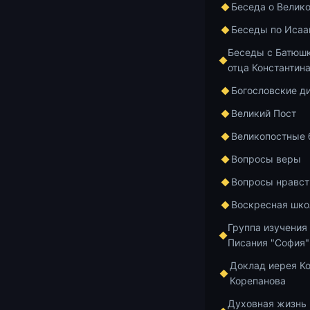
Беседа о Велик
Беседы по Исаа
Беседы с Батюшк
отца Константин
Богословские д
Великий Пост
Великопостные
Вопросы веры
Вопросы нравст
Воскресная шко
Группа изучения
Писания "София"
Добавить в и
Доклад иерея К
Корепанова
Духовная жизнь