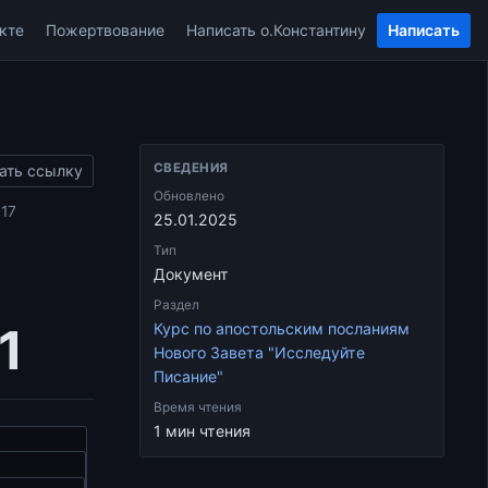
кте
Пожертвование
Написать о.Константину
Написать
СВЕДЕНИЯ
ать ссылку
Обновлено
017
25.01.2025
Тип
Документ
Раздел
1
Курс по апостольским посланиям
Нового Завета "Исследуйте
Писание"
Время чтения
1 мин чтения