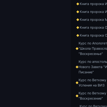
Книга пророка 
Книга пророка 
Книга пророка 
Книга пророка 
Книга пророка 
Курс по Апологе
"Школа Правосла
"Воскресенье"
Курс по апостол
Нового Завета "
Добавить в и
Писание"
Курс по Ветхому
Успения на ВИЗ
Курс по Ветхому
"Воскресение"
Главная
Архив
Курс по Ветхому