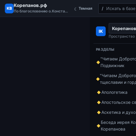
Корепанов.рф
Поиск
КВ
Темная
☾
По благословению о.Константина
Перейти к содержимому
Корепанов
Главная
Курс 
IK
Первая пропов
Пространство 
РАЗДЕЛЫ
"Читаем Доброт
Курс по апост
Подвижник
1 мин чтения
Перв
"Читаем Доброто
тщеславии и гор
апос
Апологетика
Апостольское с
Аскетика и дух
Видеоплеер
Беседа иерея Ко
Корепанова
Скачать файл