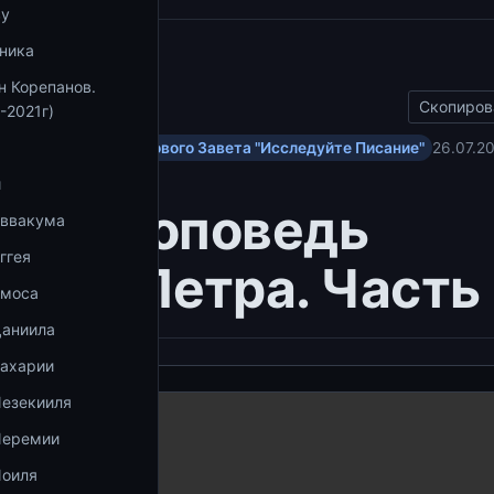
ву
ника
ы
н Корепанов.
Скопиров
-2021г)
ольским посланиям Нового Завета "Исследуйте Писание"
26.07.2
и
ая проповедь
Аввакума
ггея
тола Петра. Часть
Амоса
Даниила
Захарии
Иезекииля
Иеремии
Иоиля