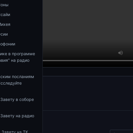
Ионы
Исайи
Михея
Осии
Софонии
тике в программе
вия" на радио
ьским посланиям
Исследуйте
збранное
 Завету в соборе
 Завету на радио
ы
 Завету на ТК