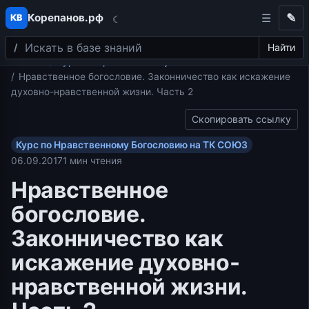
Корепанов.рф
✎
КВ
☾
Поиск
Перейти к содержимому
Найти
Главная
Курс по Нравственному Богословию на ТК СОЮЗ
Нравственное богословие. Законничество как искажение
духовно-нравственной жизни. Часть 2
Скопировать ссылку
Курс по Нравственному Богословию на ТК СОЮЗ
06.09.2017
1 мин чтения
Нравственное
богословие.
Законничество как
искажение духовно-
нравственной жизни.