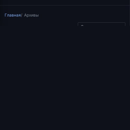
Главная
Архивы
Скопировать ссылку
Курс по Нравственному Богословию на ТК СОЮЗ
06.09.2017
1 мин чтения
Нравственное
богословие. Истина в
контексте
нравственности
https://www.youtube.com/watch?v=LA5qfKrR6Cs