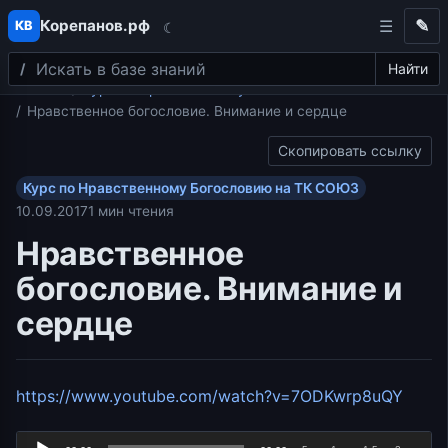
Корепанов.рф
✎
КВ
☾
Поиск
Перейти к содержимому
Найти
Главная
Курс по Нравственному Богословию на ТК СОЮЗ
Нравственное богословие. Внимание и сердце
Скопировать ссылку
Курс по Нравственному Богословию на ТК СОЮЗ
10.09.2017
1 мин чтения
Нравственное
богословие. Внимание и
сердце
Ауди
https://www.youtube.com/watch?v=7ODKwrp8uQY