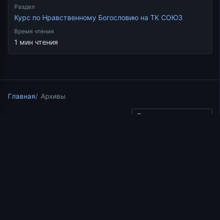
Раздел
Курс по Нравственному Богословию на ТК СОЮЗ
Время чтения
1 мин чтения
Главная
Архивы
Скопировать ссылку
Курс по Нравственному Богословию на ТК СОЮЗ
10.09.2017
1 мин чтения
Нравственное
богословие. Что такое
заповедь? Новый Завет