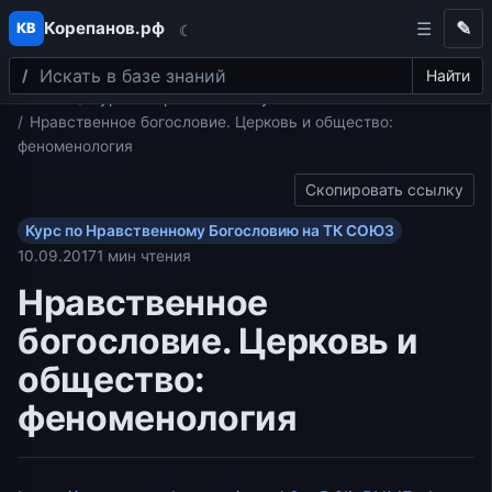
Корепанов.рф
✎
КВ
☾
Поиск
Перейти к содержимому
Найти
Главная
Курс по Нравственному Богословию на ТК СОЮЗ
Нравственное богословие. Церковь и общество:
феноменология
Скопировать ссылку
Курс по Нравственному Богословию на ТК СОЮЗ
10.09.2017
1 мин чтения
Нравственное
богословие. Церковь и
общество:
феноменология