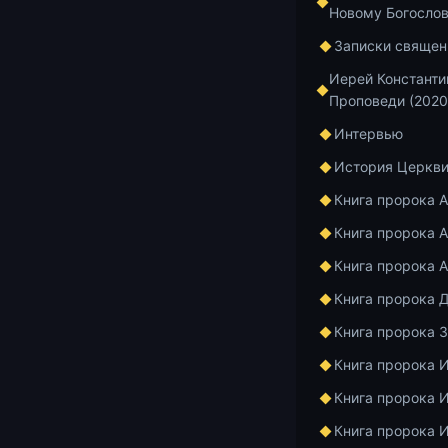
Новому Богосло
Записки священ
https://youtu
Иерей Константи
Проповеди (2020
Интервью
История Церкв
Сегодня пого
книга в отно
Книга пророка 
Поговорим о 
Книга пророка А
правильного 
Книга пророка 
Добавить в и
Книга пророка 
Книга пророка 
Книга пророка 
Книга пророка 
Главная
Архив
Книга пророка 