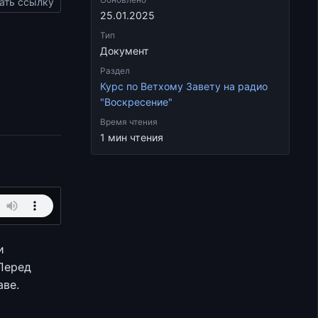
Обновлено
ать ссылку
25.01.2025
Тип
Документ
Раздел
Курс по Ветхому Завету на радио
"Воскресение"
Время чтения
1 мин чтения
и
«Перед
аве.