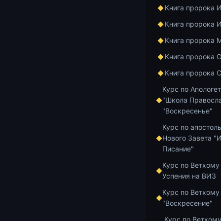
Книга пророка 
Курс по Ветхом
Книга пророка 
Лекц
Книга пророка 
Книга пророка 
прит
Книга пророка 
Курс по Апологе
"Школа Правосла
"Воскресенье"
https://youtu
Курс по апостол
Нового Завета "
Писание"
Курс по Ветхому
Сегодня мы з
Успения на ВИЗ
последняя фр
Курс по Ветхому
падением воз
"Воскресение"
Погибели пре
Курс по Ветхому