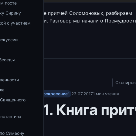
ом посте
м беседу по книге притчей Соломоновых, разбираем
ку Сирину
е места этой книги. Разговор мы начали о Премудрост
ой с участием
а
збранное
искуссии
 беседы
ы
венности
Скопиров
ла
у Завету на радио "Воскресение"
23.07.2017
1 мин чтения
 Священного
ия 47.1. Книга при
онстантина
омона
 по Симеону