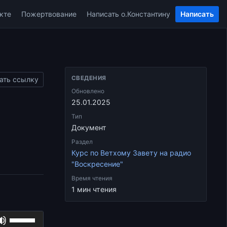
кте
Пожертвование
Написать о.Константину
Написать
СВЕДЕНИЯ
ать ссылку
Обновлено
25.01.2025
Тип
Документ
Раздел
Курс по Ветхому Завету на радио
"Воскресение"
Время чтения
1 мин чтения
Используйте