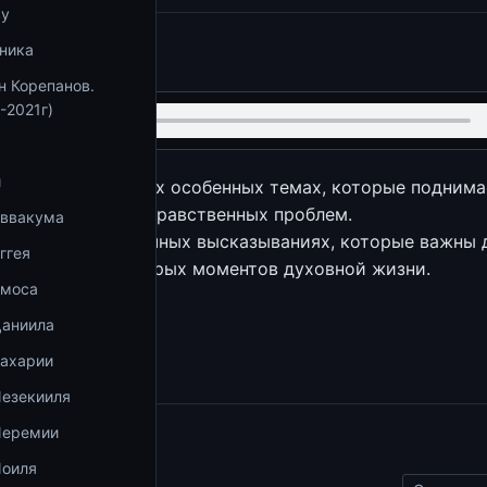
ву
ника
.be/5cqN_1_t_NQ
н Корепанов.
-2021г)
и
ворим о некоторых особенных темах, которые поднима
шении некоторых нравственных проблем.
Аввакума
некоторых единичных высказываниях, которые важны 
ггея
понимания некоторых моментов духовной жизни.
Амоса
збранное
Даниила
Захарии
Иезекииля
Иеремии
ы
Иоиля