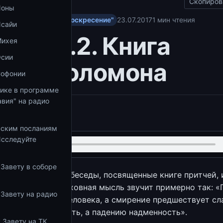
Скопиров
Ионы
у Завету на радио "Воскресение"
23.07.2017
1 мин чтения
Исайи
ия 48.2. Книга
Михея
Осии
чей Соломона
Софонии
тике в программе
вия" на радио
.be/ezq2M382zHE
ьским посланиям
Исследуйте
 Завету в соборе
аканчиваем наши беседы, посвященные книге притчей, 
аза, последняя духовная мысль звучит примерно так: 
 Завету на радио
носится сердце человека, а смирение предшествует сл
дшествует гордость, а падению надменность».
 Завету на ТК