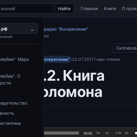
Найти
Главная
Книги
О прое
.рф
о Ветхому Завету на радио "Воскресение"
⌄
Книга притчей Соломона
знаний
Скопиров
олюбие". Марк
у Завету на радио "Воскресение"
23.07.2017
1 мин чтения
ия 46.2. Книга
любие". О
дости
чей Соломона
видетельство
овность
Аудиоплеер
.be/TS_L7QjVGi4
нстантина
.5x
1x
1.5x
2x
00:00