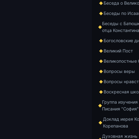
Беседа о Велик
Мы продолжае
Беседы по Исаа
догматически
Беседы с Батюшк
отца Константин
Добавить в и
Богословские д
Великий Пост
Великопостные
Вопросы веры
Главная
Архив
Вопросы нравст
Воскресная шко
Курс по Ветхом
Группа изучения
Лекц
Писания "София"
Доклад иерея К
Сол
Корепанова
Духовная жизнь