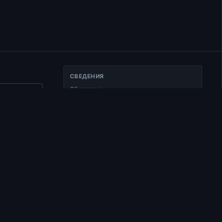
СВЕДЕНИЯ
Обновлено
ать ссылку
25.01.2025
Тип
а
Документ
Раздел
Курс по Ветхому Завету на радио
"Воскресение"
Время чтения
1 мин чтения