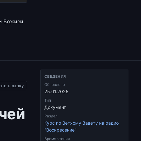
клавиши
вверх/
вниз,
и Божией.
чтобы
увеличить
или
уменьшить
громкость.
СВЕДЕНИЯ
Обновлено
ать ссылку
25.01.2025
Тип
тчей
Документ
Раздел
Курс по Ветхому Завету на радио
"Воскресение"
Время чтения