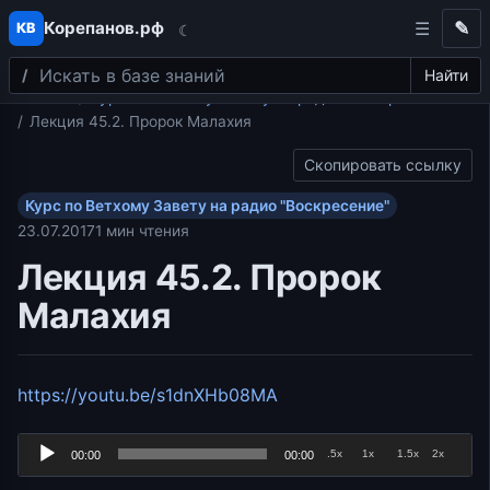
Корепанов.рф
✎
КВ
☾
Поиск
Перейти к содержимому
Найти
Главная
Курс по Ветхому Завету на радио "Воскресение"
Лекция 45.2. Пророк Малахия
Скопировать ссылку
Курс по Ветхому Завету на радио "Воскресение"
23.07.2017
1 мин чтения
Лекция 45.2. Пророк
Малахия
Аудиоплеер
https://youtu.be/s1dnXHb08MA
.5x
1x
1.5x
2x
00:00
00:00