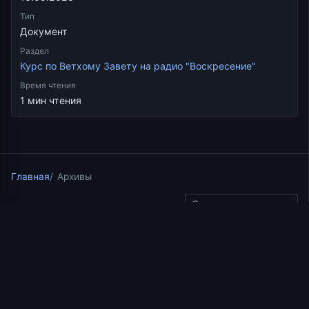
Тип
Документ
Раздел
Курс по Ветхому Завету на радио "Воскресение"
Время чтения
1 мин чтения
Главная
Архивы
Скопировать ссылку
Курс по Ветхому Завету на радио "Воскресение"
23.07.2017
1 мин чтения
Лекция 47.2. Книга
притчей Соломона