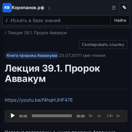
Корепанов.рф
✎
КВ
☾
Поиск
Перейти к содержимому
Найти
Главная
Книга пророка Аввакума
Лекция 39.1. Пророк Аввакум
Скопировать ссылку
Книга пророка Аввакума
23.07.2017
1 мин чтения
Лекция 39.1. Пророк
Аввакум
Аудиоплеер
https://youtu.be/f4hqHJHF47E
.5x
1x
1.5x
2x
00:00
00:00