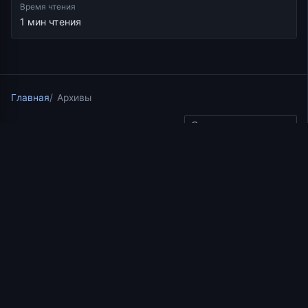
Время чтения
1 мин чтения
Главная
Архивы
Скопировать ссылку
Книга пророка Михея
02.07.2017
12 мин чтения
Лекция 37.2. Книга
пророка Михея
[korepanov_youtube_proxy video=»zM34DeL2ECo»
params=»» title=»YouTube video player»]