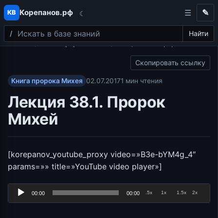
Корепанов.рф
✎
КВ
☾
Поиск
Перейти к содержимому
Найти
Главная
Книга пророка Михея
Лекция 38.1. Пророк Михей
Скопировать ссылку
Книга пророка Михея
02.07.2017
1 мин чтения
Лекция 38.1. Пророк
Михей
[korepanov_youtube_proxy video=»B3e-bYM4g_4″
params=»» title=»YouTube video player»]
Аудиоплеер
.5x
1x
1.5x
2x
00:00
00:00