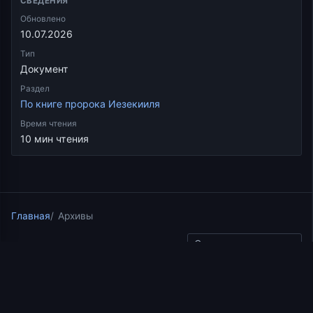
СВЕДЕНИЯ
Обновлено
10.07.2026
Тип
Документ
Раздел
По книге пророка Иезекииля
Время чтения
10 мин чтения
Главная
Архивы
Скопировать ссылку
По книге пророка Иезекииля
19.05.2017
11 мин чтения
Лекция 29.2. Видения