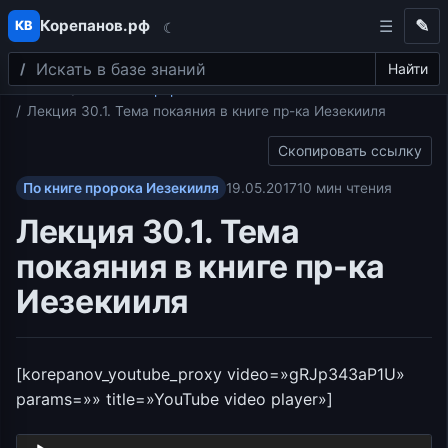
Корепанов.рф
✎
КВ
☾
Поиск
Перейти к содержимому
Найти
Главная
По книге пророка Иезекииля
Лекция 30.1. Тема покаяния в книге пр-ка Иезекииля
Скопировать ссылку
По книге пророка Иезекииля
19.05.2017
10 мин чтения
Лекция 30.1. Тема
покаяния в книге пр-ка
Иезекииля
[korepanov_youtube_proxy video=»gRJp343aP1U»
params=»» title=»YouTube video player»]
Аудиоплеер