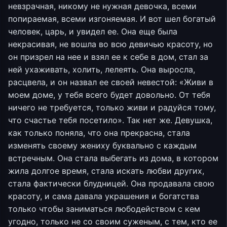
невзрачная, никому не нужная девочка, всеми
попираемая, всеми изгоняемая. И вот шел богатый
человек, царь, и увидел ее. Она еще была
некрасивая, не вошла во всю девичью красоту, но
он призрел на нее и взял ее к себе в дом, стал за
ней ухаживать, холить, лелеять. Она выросла,
расцвела, и он назвал ее своей невестой: «Живи в
моем доме, у тебя всего будет довольно. От тебя
ничего не требуется, только живи и радуйся тому,
что счастье тебя посетило». Так нет же. Девушка,
как только поняла, что она прекрасна, стала
изменять своему жениху буквально с каждым
встречным. Она стала выбегать из дома, в котором
жила долгое время, стала искать любви других,
стала фактически блудницей. Она продавала свою
красоту, и сама давала украшения и богатства
только чтобы заниматься любодейством с кем
угодно, только не со своим суженым, с тем, кто ее