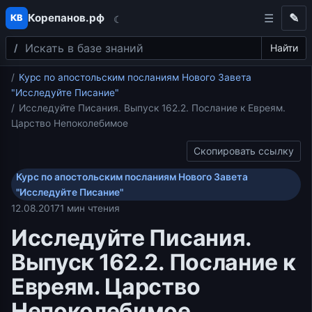
Корепанов.рф
✎
КВ
☾
Поиск
Перейти к содержимому
Найти
Главная
Курс по апостольским посланиям Нового Завета
"Исследуйте Писание"
Исследуйте Писания. Выпуск 162.2. Послание к Евреям.
Царство Непоколебимое
Скопировать ссылку
Курс по апостольским посланиям Нового Завета
"Исследуйте Писание"
12.08.2017
1 мин чтения
Исследуйте Писания.
Выпуск 162.2. Послание к
Евреям. Царство
Непоколебимое