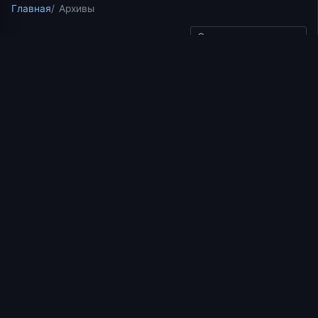
Главная
Архивы
Скопировать ссылку
Курс по апостольским посланиям Нового Завета
"Исследуйте Писание"
12.08.2017
1 мин чтения
Исследуйте Писания.
Выпуск 163.2. Послание
ап. Павла к Евреям.
Выйдем за стан, нося
поругание
https://www.youtube.com/watch?v=14eTyqeyjiw
Добавить в избранное