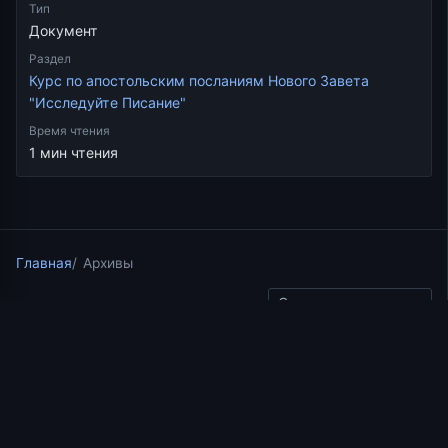
Тип
Документ
Раздел
Курс по апостольским посланиям Нового Завета
"Исследуйте Писание"
Время чтения
1 мин чтения
Главная
Архивы
Скопировать ссылку
Курс по апостольским посланиям Нового Завета
"Исследуйте Писание"
09.08.2017
1 мин чтения
Послание ап. Павла к