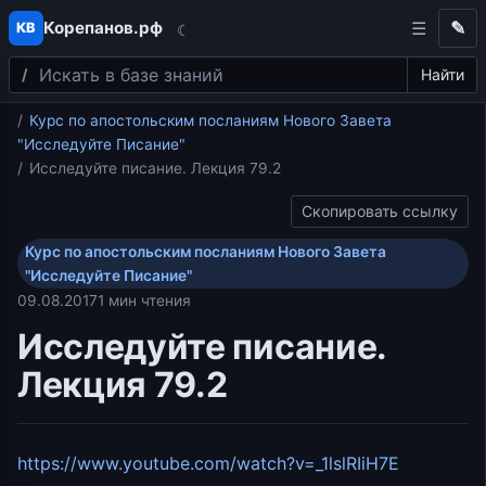
Корепанов.рф
✎
КВ
☾
Поиск
Перейти к содержимому
Найти
Главная
Курс по апостольским посланиям Нового Завета
"Исследуйте Писание"
Исследуйте писание. Лекция 79.2
Скопировать ссылку
Курс по апостольским посланиям Нового Завета
"Исследуйте Писание"
09.08.2017
1 мин чтения
Исследуйте писание.
Лекция 79.2
https://www.youtube.com/watch?v=_1lslRIiH7E