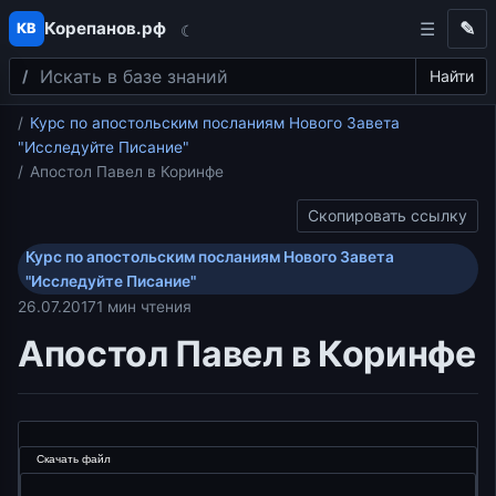
Корепанов.рф
✎
КВ
☾
Поиск
Перейти к содержимому
Найти
Главная
Курс по апостольским посланиям Нового Завета
"Исследуйте Писание"
Апостол Павел в Коринфе
Скопировать ссылку
Курс по апостольским посланиям Нового Завета
"Исследуйте Писание"
26.07.2017
1 мин чтения
Апостол Павел в Коринфе
Видеоплеер
Скачать файл