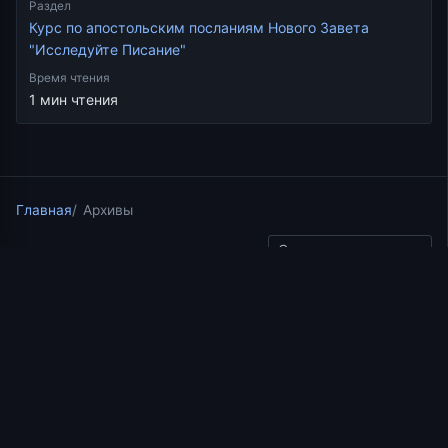
Раздел
Курс по апостольским посланиям Нового Завета
"Исследуйте Писание"
Время чтения
1 мин чтения
Главная
Архивы
Скопировать ссылку
Курс по апостольским посланиям Нового Завета
"Исследуйте Писание"
26.07.2017
1 мин чтения
Окончание третьего
миссионерского
путешествия Павла