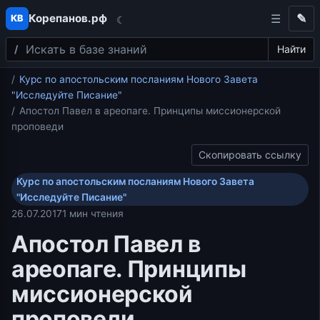
Корепанов.рф
✎
КВ
☾
Поиск
Перейти к содержимому
Найти
Главная
Курс по апостольским посланиям Нового Завета
"Исследуйте Писание"
Апостол Павел в ареопаге. Принципы миссионерской
проповеди
Скопировать ссылку
Курс по апостольским посланиям Нового Завета
"Исследуйте Писание"
26.07.2017
1 мин чтения
Апостол Павел в
ареопаге. Принципы
миссионерской
проповеди