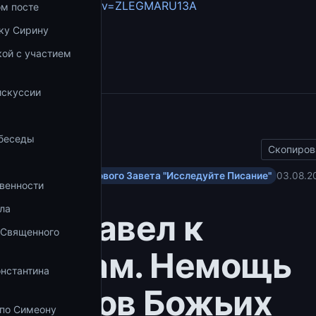
youtube.com/watch?v=ZLEGMARU13A
ом посте
ку Сирину
збранное
ой с участием
а
искуссии
ы
 беседы
Скопиров
ольским посланиям Нового Завета "Исследуйте Писание"
03.08.2
венности
ла
тол Павел к
 Священного
инфянам. Немощь
онстантина
анников Божьих
 по Симеону