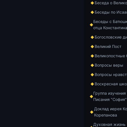
https://www.
Беседа о Велик
Беседы по Исаа
Добавить в и
Беседы с Батюшк
отца Константин
Богословские д
Великий Пост
Главная
Архив
Великопостные
Вопросы веры
Курс по апост
Вопросы нравст
1 мин чтения
Воскресная шко
Апос
Группа изучения
Писания "София"
Кор
Доклад иерея К
Корепанова
избр
Духовная жизнь