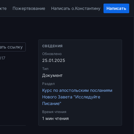
кте
Пожертвование
Написать о.Константину
Написать
СВЕДЕНИЯ
ать ссылку
Обновлено
017
25.01.2025
Тип
Документ
Раздел
Курс по апостольским посланиям
Нового Завета "Исследуйте
Писание"
Время чтения
1 мин чтения