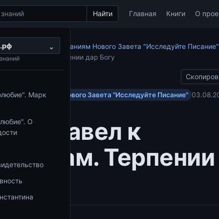
Найти
Главная
Книги
О прое
.рф
по апостольским посланиям Нового Завета "Исследуйте Писание"
⌄
 к Коринфянам. Терпении дар Богу
знаний
Скопиров
олюбие". Марк
ольским посланиям Нового Завета "Исследуйте Писание"
03.08.2
тол Павел к
любие". О
дости
нфянам. Терпении
видетельство
Богу
овность
нстантина