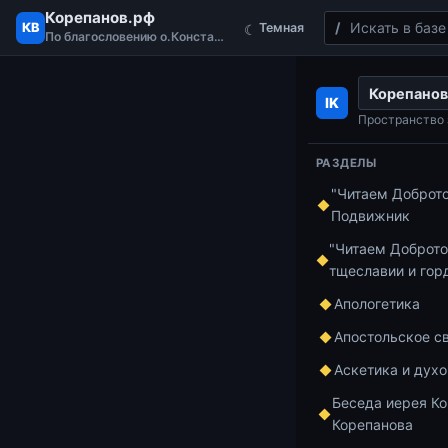
Корепанов.рф
Поиск
КВ
Темная
☾
По благословению о.Константина
Перейти к содержимому
Корепанов
Главная
Курс 
IK
Апостол Павел
Пространство 
РАЗДЕЛЫ
"Читаем Доброт
Курс по апост
Подвижник
1 мин чтения
Апос
"Читаем Доброто
тщеславии и гор
Кори
Апологетика
Апостольское с
дар 
Аскетика и дух
Беседа иерея Ко
Корепанова