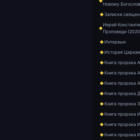
Новому Богосло
Записки священ
https://www.
Иерей Константи
Проповеди (2020
Добавить в и
Интервью
История Церкв
Книга пророка 
Главная
Архив
Книга пророка А
Книга пророка 
Книга пророка 
Курс по апост
1 мин чтения
Книга пророка 
Апос
Книга пророка 
Книга пророка 
Кори
Книга пророка 