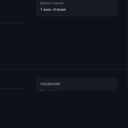
Время чтения
1 мин чтения
СВЕДЕНИЯ
Обновлено
ать ссылку
25.01.2025
017
Тип
Документ
Раздел
Курс по апостольским посланиям