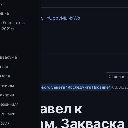
ву
ника
youtube.com/watch?v=hUbbyMuNxWo
н Корепанов.
-2021г)
збранное
и
Аввакума
ы
ггея
Амоса
Скопиров
Даниила
ольским посланиям Нового Завета "Исследуйте Писание"
03.08.2
Захарии
тол Павел к
Иезекииля
Иеремии
нфянам. Закваска
Иоиля