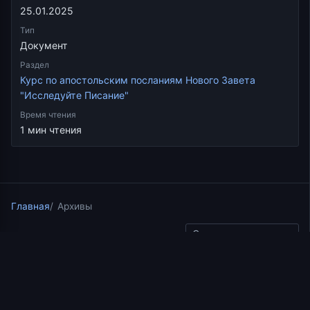
25.01.2025
Тип
Документ
Раздел
Курс по апостольским посланиям Нового Завета
"Исследуйте Писание"
Время чтения
1 мин чтения
Главная
Архивы
Скопировать ссылку
Курс по апостольским посланиям Нового Завета
"Исследуйте Писание"
03.08.2017
1 мин чтения