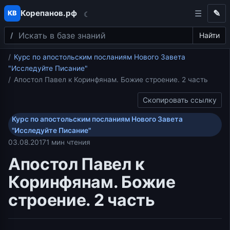
Корепанов.рф
✎
КВ
☾
Поиск
Перейти к содержимому
Найти
Главная
Курс по апостольским посланиям Нового Завета
"Исследуйте Писание"
Апостол Павел к Коринфянам. Божие строение. 2 часть
Скопировать ссылку
Курс по апостольским посланиям Нового Завета
"Исследуйте Писание"
03.08.2017
1 мин чтения
Апостол Павел к
Коринфянам. Божие
строение. 2 часть