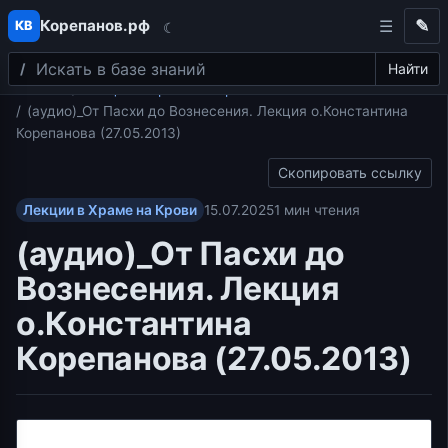
Корепанов.рф
✎
КВ
☾
Поиск
Перейти к содержимому
Найти
Главная
Лекции в Храме на Крови
(аудио)_От Пасхи до Вознесения. Лекция о.Константина
Корепанова (27.05.2013)
Скопировать ссылку
Лекции в Храме на Крови
15.07.2025
1 мин чтения
(аудио)_От Пасхи до
Вознесения. Лекция
о.Константина
Корепанова (27.05.2013)