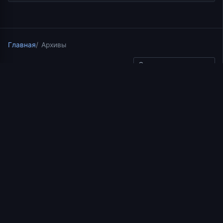
Главная
Архивы
Скопировать ссылку
Лекции в Храме на Крови
15.07.2025
2 мин чтения
Пророчества о Христе |
Книга Бытия. Начало
главы 2. Иерей
Константин Корепанов