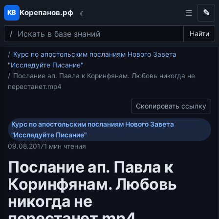
Корепанов.рф
✎
КВ
☾
Поиск
Перейти к содержимому
Найти
Главная
Курс по апостольским посланиям Нового Завета
"Исследуйте Писание"
Послание ап. Павла к Коринфянам. Любовь никогда не
перестанет.mp4
Скопировать ссылку
Курс по апостольским посланиям Нового Завета
"Исследуйте Писание"
09.08.2017
1 мин чтения
Послание ап. Павла к
Коринфянам. Любовь
никогда не
перестанет.mp4