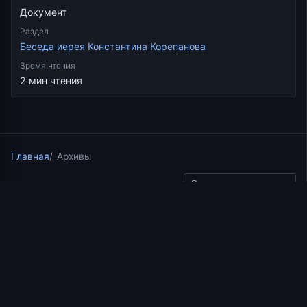
Документ
Раздел
Беседа иерея Константина Корепанова
Время чтения
2 мин чтения
Главная
Архивы
Скопировать ссылку
Беседа иерея Константина Корепанова
22.04.2025
2 мин чтения
Церковь и общество.
Часть 15. Либерализм и
консерватизм. Политика