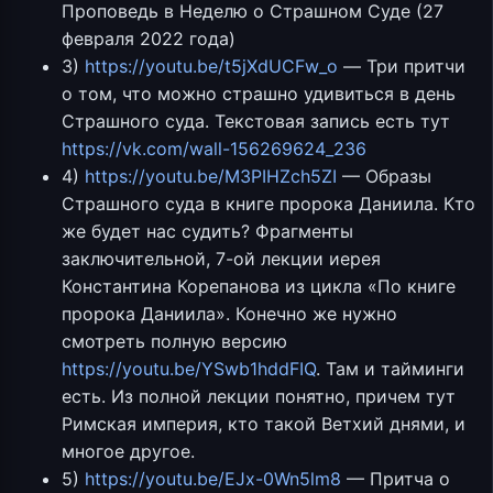
Проповедь в Неделю о Страшном Суде (27
февраля 2022 года)
3)
https://youtu.be/t5jXdUCFw_o
— Три притчи
о том, что можно страшно удивиться в день
Страшного суда. Текстовая запись есть тут
https://vk.com/wall-156269624_236
4)
https://youtu.be/M3PIHZch5ZI
— Образы
Страшного суда в книге пророка Даниила. Кто
же будет нас судить? Фрагменты
заключительной, 7-ой лекции иерея
Константина Корепанова из цикла «По книге
пророка Даниила». Конечно же нужно
смотреть полную версию
https://youtu.be/YSwb1hddFIQ
. Там и тайминги
есть. Из полной лекции понятно, причем тут
Римская империя, кто такой Ветхий днями, и
многое другое.
5)
https://youtu.be/EJx-0Wn5lm8
— Притча о