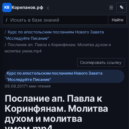
Корепанов.рф
✎
КВ
☾
Поиск
Перейти к содержимому
Найти
Главная
Курс по апостольским посланиям Нового Завета
"Исследуйте Писание"
Послание ап. Павла к Коринфянам. Молитва духом и
молитва умом.mp4
Скопировать ссылку
Курс по апостольским посланиям Нового Завета
"Исследуйте Писание"
09.08.2017
1 мин чтения
Послание ап. Павла к
Коринфянам. Молитва
духом и молитва
умом.mp4