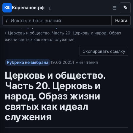
Корепанов.рф
✎
КВ
☾
Поиск
Перейти к содержимому
Найти
Главная
Рубрика не выбрана
Церковь и общество. Часть 20. Церковь и народ. Образ
жизни святых как идеал служения
Скопировать ссылку
Рубрика не выбрана
19.03.2025
1 мин чтения
Церковь и общество.
Часть 20. Церковь и
народ. Образ жизни
святых как идеал
служения