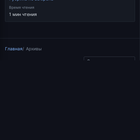
Время чтения
1 мин чтения
Главная
Архивы
Скопировать ссылку
Рубрика не выбрана
19.03.2025
4 мин чтения
Проповедь иерея
Константина Корепанова
в Неделю 5-ю по Пасхе, о
самарянке (14.05.2023)