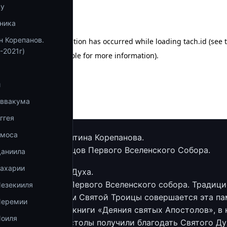
ву
ника
н Корепанов.
-2021г)
и
Аввакума
ггея
Амоса
ященника Константина Корепанова.
о Пасхе, святых отцов Первого Вселенского Собора.
Даниила
Захарии
и Сына и Святого Духа.
нь памяти отцов Первого Вселенского собора. Традици
Иезекииля
есенье перед днём Святой Троицы совершается эта пам
Иеремии
тается отрывок из книги «Деяния святых Апостолов», в
Иоиля
ся о том, как апостолы получили благодать Святого Ду