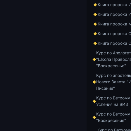
они эту благо
Книга пророка 
проповедью о
Книга пророка 
какого-то вр
Книга пророка 
деятельности 
Книга пророка 
как он пропо
проповеди. И
Книга пророка 
под стражу, п
Курс по Апологе
конце концов,
"Школа Правосла
Риме заканчи
"Воскресенье"
Курс по апостол
И вот, ещё на
Нового Завета "
отправляясь в
Писание"
его там скор
которая была
Курс по Ветхому
Успения на ВИЗ
Конечно, сам 
Мелит. Туда,
Курс по Ветхому
числе и те, 
"Воскресение"
с ними, сове
Курс по Ветхому