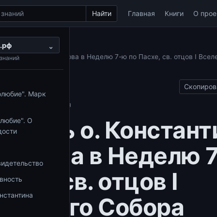
Найти
Главная
Книги
О прое
.рф
веди
⌄
Константина Корепанова в Неделю 7-ю по Пасхе, св. отцов I Всел
знаний
3)
Скопиров
олюбие". Марк
.03.2025
10 мин чтения
оведь о. Констант
любие". О
дости
панова в Неделю 
видетельство
асхе, св. отцов I
овность
нстантина
енского Собора