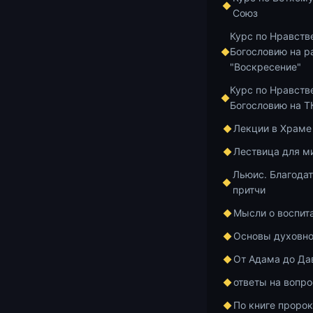
не переживая 
Союз
он же, всё-та
Курс по Нравств
говорит: «Я 
Богословию на р
гораздо больш
"Воскресение"
исцелить, и н
Курс по Нравств
Богословию на 
Потом он гово
обращаясь к о
Лекции в Храме
— только хри
Лествица для м
говорит: «Из 
Льюис. Благодат
будут губить 
притчи
делать, — но 
убивать людей
Мысли о воспит
отрезать им г
Основы духовно
отвлекать их 
От Адама до Да
Истины, ибо 
ответы на вопр
И дальше, пре
По книге проро