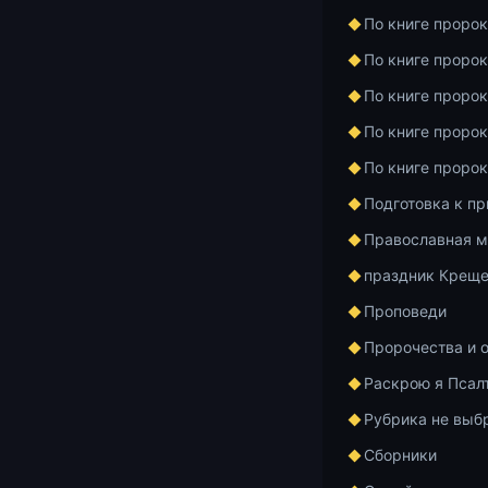
Вот это для 
По книге проро
предупрежден
По книге проро
Все же во Хри
По книге проро
Всё будет хо
весь мир ста
По книге проро
По книге проро
Апостол Паве
«Будьте осто
Подготовка к п
Когда ты вид
Православная м
хотя бы палку
праздник Креще
овца, ты не ж
Проповеди
переодетый в
предупреждае
Пророчества и 
столетием, с
Раскрою я Псал
сопротивлени
Рубрика не выб
невнимательн
все вокруг хо
Сборники
всему челове