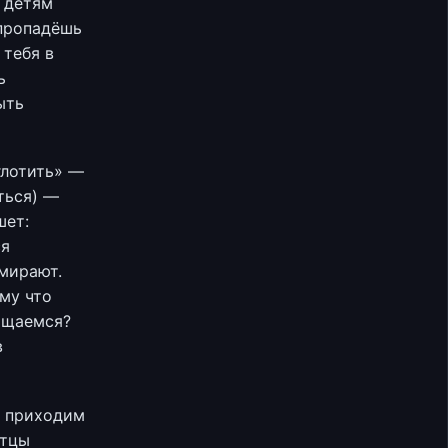
 детям
 пропадёшь
 тебя в
ь
ыть
глотить» —
ться) —
шет:
ся
умирают.
му что
ащаемся?
в
ы приходим
отцы