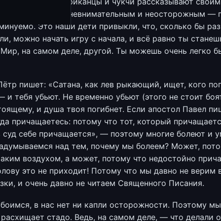
ны и китайцы, африканцы и чукчи рассказывают своим
, что если будешь невнимательным и неосторожным —
минуемо. Это наши дети привыкли, что, сколько бы раз
ли, можно начать игру с начала, и всё равно ты станеш
 Мир, на самом деле, другой. Ты можешь очень легко б
Пётр пишет: «Сатана, как лев рыкающий, ищет, кого по
 и тебя убьют. Не временно убьют (этого не стоит боя
тоящему, и душа твоя погибнет. Если апостол Павел пи
гда причащаетесь: потому что тот, который причащает
в суд себе причащается», — поэтому многие болеют и 
адумываемся над тем, почему мы болеем? Может, пото
аким воздухом, а может, потому что недостойно прич
олову это не приходит! Потому что мы давно не верим 
зки, и очень давно не читаем Священного Писания.
 боимся, в нас нет ни капли осторожности. Поэтому м
 расхищает стадо. Ведь, на самом деле, — что делали 