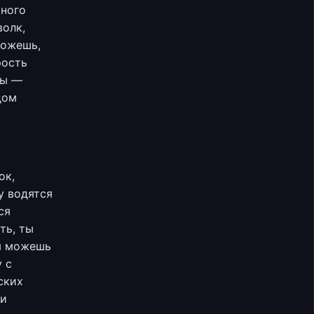
много
волк,
можешь,
рость
вы —
дом
ок,
у водятся
ся
ть, ты
ты можешь
 с
ских
 и