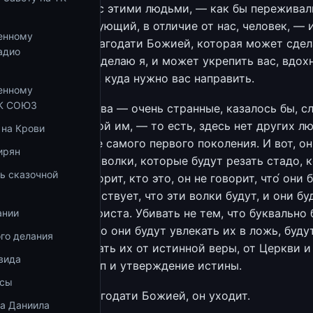
о том, что́ будет с этими людьми, — как бы переживал
ки, апостол, и верующий, в отличие от нас, человек, — 
енному
предаю вас всех благодати Божией, которая может сдел
адио
е, чем сделал и сделаю я, и может укрепить вас, вдох
аправить вас туда, куда нужно вас направить.
енному
ТК СОЮЗ
рит им такие слова — очень странные, казалось бы, сл
бщине, основанной им, — то есть, здесь нет других лю
 на Крови
стиане, христиане самого первого поколения. И вот, о
ирян
вас самих выйдут волки, которые будут резать стадо, 
ь сказочной
людей». Он не говорит, кто это, он не говорит, что́ они 
он ясно свидетельствует, что эти волки будут, и они бу
, верующих во Христа. Убивать не тем, что буквально 
ании
олову, — а тем, что они будут увлекать их в ложь, буду
го делания
от Христа, отвлекать их от истинной веры, от Церкви и
вида
Церковь есть столп и утверждение истины.
осы
давая их всех благодати Божией, он уходит.
ка Даниила