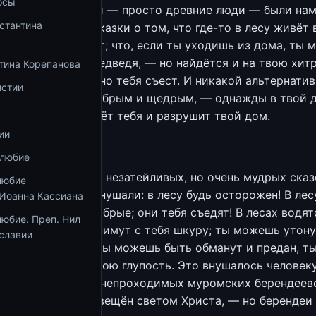
осы
е. И древние люди — просто древние люди — были на
стантина
ы ещё слышали сказки о том, что где-то в лесу живёт 
еменно тебя съест; что, если ты уходишь из дома, ты 
нуть и волка, и медведя, — но найдётся и на твою хит
тина Корепанова
, который всё равно тебя съест. И никакой альтернати
истии
им бы ты ни был добрым и щедрым, — однажды в твой 
ведь, который убьёт тебя и разрушит твой дом.
ии
олюбие
о других простых, незатейливых, но очень мудрых сказ
любие
нькому ребёнку внушали: в лесу будь осторожен! В лес
 Иоанна Кассиана
ди, и они — не добрые; они тебя съедят! В лесах водят
юбие. Преп. Нил
которые заживо снимут с тебя шкуру; ты можешь утону
славии
литься под лёд, ты можешь быть обманут и предан, 
поплатиться за свою глупость. Это внушалось человеку
е если он вырос в непроходимых муромских берендеев
да ещё не был просвещён светом Христа, — но берендеи