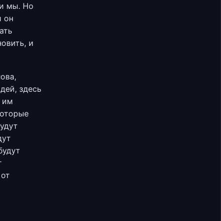
и мы. Но
и он
ать
новить, и
ова,
дей, здесь
н им
которые
будут
дут
будут
т
 от