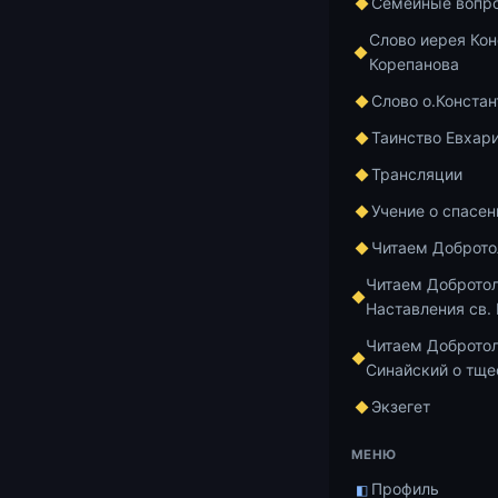
Семейные вопр
представлени
Слово иерея Кон
мудрее нас. М
Корепанова
который непр
конечно, обма
Слово о.Констан
более хитрый
Таинство Евхар
съест! И как
Трансляции
ввалится мед
Учение о спасен
…
Читаем Доброт
И много-мног
Читаем Доброто
которые мале
Наставления св.
волки и медве
Читаем Добротол
разбойники, 
Синайский о тще
можешь прова
Экзегет
очень дорого 
детства, даж
МЕНЮ
лесах, и тог
Профиль
◧