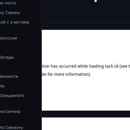
ом посте
05.23)
ку Сирину
ой с участием
а
искуссии
 беседы
венности
ла
 Священного
онстантина
 по Симеону