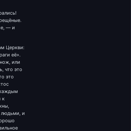
рались!
крещёные.
е, — и
ам Церкви:
аги её».
нож, или
ь, что это
то это
стос
 каждым
 к
жны,
 людьми, и
хорошо
вильное