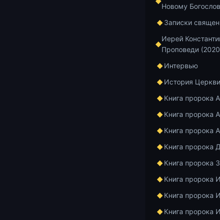
Новому Богосло
Записки священ
Иерей Константи
Проповеди (2020
Интервью
История Церкв
Книга пророка 
Книга пророка А
Книга пророка 
Проповедь св
Неделя 7‑я п
Книга пророка 
Книга пророка 
Во имя Отца 
Сегодня — де
Книга пророка 
каждое воскр
Книга пророка 
этот день чи
Книга пророка 
рассказывает