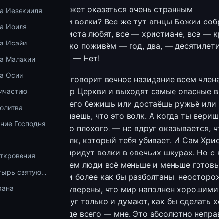
нашего времени может оказаться очень странным
ка Иезекииля
ием: ну какие там волки? Все же тут агнцы Божии соб
ка Иоиля
ста верят, все Христа любят, все — христиане, все — 
ка Исайи
рошо! Ещё немножко поживём — год, два, — десятилети
нет христианским! — Нет!
ка Малахии
ка Осии
л, Духом Святым, говорит вечное назидание всем член
рожны, ибо из недр Церкви и выходят самые опасные вр
ричастию
ишь волка, ты от него бежишь или достаёшь ружьё или 
олитва
, потому что ты знаешь, что это волк. А когда ты вериш
ние Господня
дёшь от неё ничего плохого, — но вдруг оказывается, ч
 овечью шкуру волк, который тебя убивает. И Сам Хри
т нас о том, что придут волки в овечьих шкурах. Но с
откровения
 каждым поколением люди всё меньше и меньше готовы
тырь святую…
ю, они всё более и более как бы разболтаны, неосторо
рана
ы. Они всё более уверены, что мир наполнен хорошими
рошие, и все вокруг только и думают, как бы сделать 
честву, — и, прежде всего — мне. Это абсолютно непра