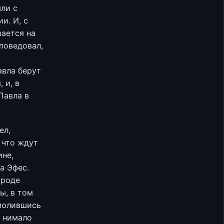
шли с
и. И, с
вается на
поведовал,
авла берут
 и, в
Павла в
ел,
и что ждут
ине,
а Эфес.
ороде
ы, в том
омолившись
, нимало