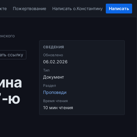
кте
Пожертвование
Написать о.Константину
Написать
енского
СВЕДЕНИЯ
ать ссылку
Обновлено
06.02.2026
Тип
ина
Документ
Раздел
7-ю
Проповеди
Время чтения
10 мин чтения