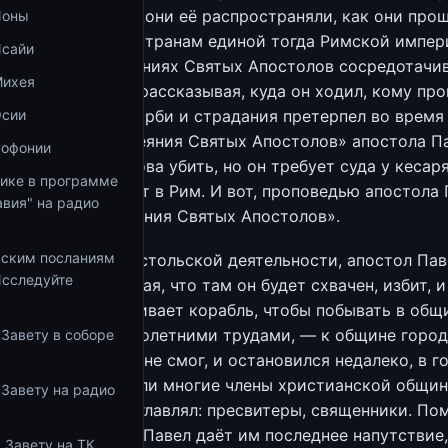
дать хранили, как они её распространяли, как они про
Ионы
 Христе по всем странам единой тогда Римской импери
Исайи
емени, книга о деяниях Святых Апостолов сосредотачи
Михея
апостола Павла, рассказывая, куда он ходил, кому про
Осии
ведовал, какие скорби и страдания претерпел во время
 в конце книги «Деяния Святых Апостолов» апостола П
Софонии
ытаются даже снова убить, но он требует суда у кесаря,
тике в программе
 его переправляют в Рим. И вот, проповедью апостола 
вия" на радио
вается книга «Деяния Святых Апостолов».
ьским посланиям
 излёте своей апостольской деятельности, апостол Пав
Исследуйте
 Иерусалим, — зная, что там он будет схвачен, избит, 
би, — он останавливает корабль, чтобы побывать в общ
 создана его многолетними трудами, — к общине город
 Завету в соборе
Эфес он посетить не смог, и остановился недалеко, в г
 в этот город пришли многие члены христианской общин
 Завету на радио
кто общину эту возглавлял: пресвитеры, священники. П
ршив Евхаристию, Павел даёт им последнее напутствие
 Завету на ТК