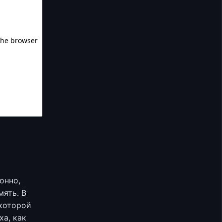
онно,
ять. В
 которой
ха, как