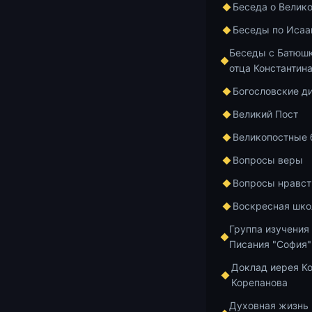
Беседа о Велик
(28.
Беседы по Исаа
Беседы с Батюшк
отца Константин
Богословские д
Великий Пост
Великопостные
Вопросы веры
Вопросы нравст
Воскресная шко
Группа изучения
Писания "София"
Доклад иерея К
Корепанова
Духовная жизнь