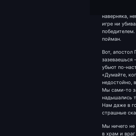
марийцы, фин
сказки о том
наверняка, не
игре ни убива
победителем.
пойман.
Вот, апостол 
зазеваешься —
убьют по-нас
«Думайте, ко
недостойно, 
Мы сами-то з
надышались т
Нам даже в г
страшные ска
Мы ничего не
в храм и враг