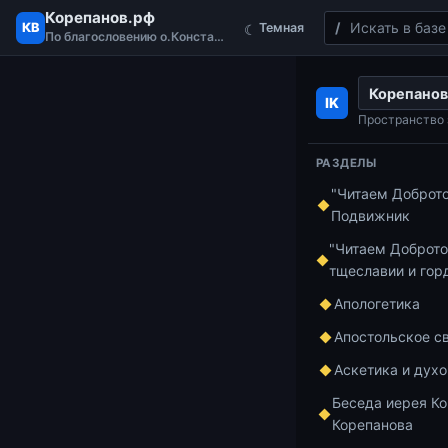
Корепанов.рф
Поиск
КВ
Темная
☾
По благословению о.Константина
Перейти к содержимому
Корепанов
Главная
Пропо
IK
Проповедь о. 
Пространство 
Собора (28.05.2
РАЗДЕЛЫ
"Читаем Доброт
Подвижник
Проповеди
19
Проп
"Читаем Доброто
тщеславии и гор
Коре
Апологетика
Апостольское с
по П
Аскетика и дух
Беседа иерея Ко
Всел
Корепанова