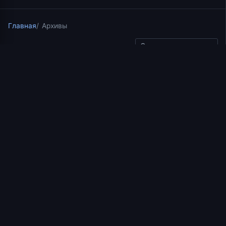
Главная
Архивы
Скопировать ссылку
Рубрика не выбрана
03.03.2025
2 мин чтения
Об искусстве
христианского терпения.
Беседа о. Константина
Корепанова в г. Кургане
(12.12.2023)