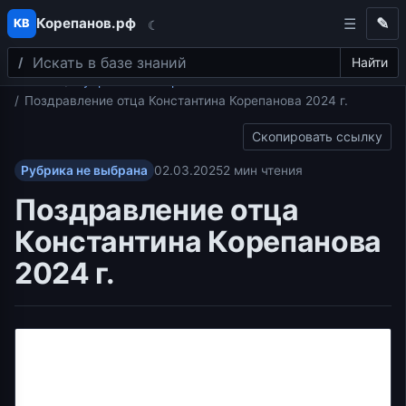
Корепанов.рф
✎
КВ
☾
Поиск
Перейти к содержимому
Найти
Главная
Рубрика не выбрана
Поздравление отца Константина Корепанова 2024 г.
Скопировать ссылку
Рубрика не выбрана
02.03.2025
2 мин чтения
Поздравление отца
Константина Корепанова
2024 г.