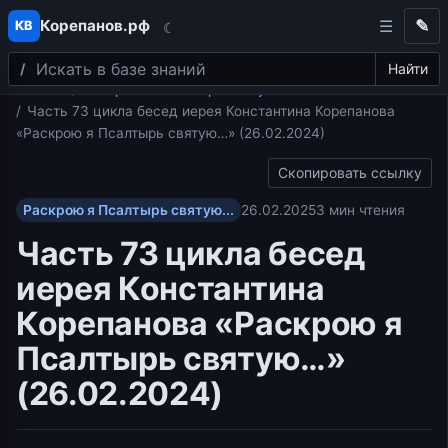
Корепанов.рф
✎
КВ
☾
Поиск
Перейти к содержимому
Найти
Главная
Раскрою я Псалтырь святую...
Часть 73 цикла бесед иерея Константина Корепанова
«Раскрою я Псалтырь святую…» (26.02.2024)
Скопировать ссылку
Раскрою я Псалтырь святую...
26.02.2025
3 мин чтения
Часть 73 цикла бесед
иерея Константина
Корепанова «Раскрою я
Псалтырь святую…»
(26.02.2024)