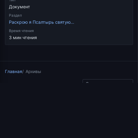
Документ
Раздел
Раскрою я Псалтырь святую...
Время чтения
3 мин чтения
Главная
Архивы
Скопировать ссылку
Раскрою я Псалтырь святую...
26.02.2025
2 мин чтения
Часть 72 цикла бесед
иерея Константина
Корепанова «Раскрою я