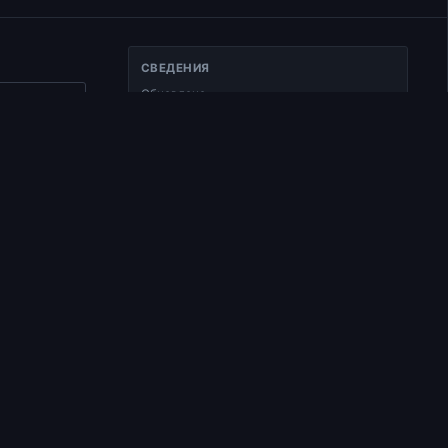
СВЕДЕНИЯ
Обновлено
ать ссылку
15.02.2025
Тип
.
Документ
Раздел
Читаем Добротолюбие
в
Время чтения
3 мин чтения