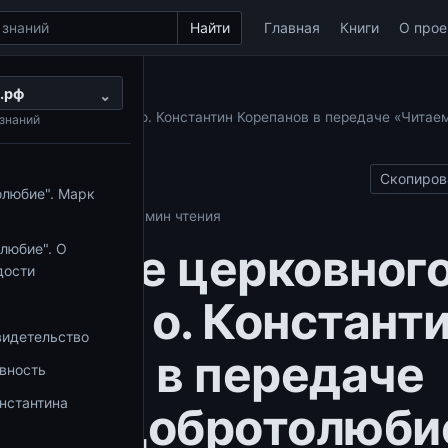
Найти
Главная
Книги
О прое
.рф
м Добротолюбие
⌄
ковного собрания | о. Константин Корепанов в передаче «Читае
знаний
Скопиров
олюбие". Марк
толюбие
13.02.2025
2 мин чтения
ещение церковног
любие". О
дости
ания | о. Констант
видетельство
панов в передаче
овность
нстантина
таем Добротолюби