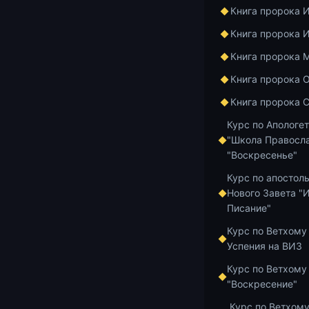
моего пребыв
Книга пророка 
и причащаясь
Книга пророка 
размышляя над
поразмышлять
Книга пророка 
или созидает.
Книга пророка 
Текстовые и 
Книга пророка 
ВКонтакте: ht
Курс по Апологе
https://tv-so
"Школа Правосла
"Воскресенье"
Пожертвовани
Курс по апостол
сделать по ссы
Нового Завета "
[Ссылка]
Писание"
Корепанов.рф
Курс по Ветхому
https://vk.com
Успения на ВИЗ
Добавить в и
Курс по Ветхому
"Воскресение"
Курс по Ветхому