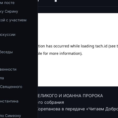
ом посте
ку Сирину
ой с участием
а
искуссии
 беседы
венности
ла
 Священного
Я ВАРСОНОФИЯ ВЕЛИКОГО И ИОАННА ПРОРОКА
онстантина
сещение церковного собрания
ика Константина Корепанова в передаче «Читаем Добр
е «Союз».
 по Симеону