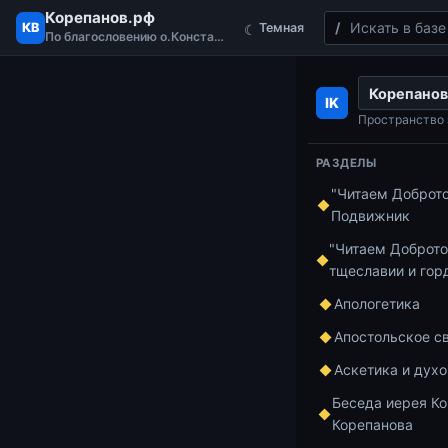
Корепанов.рф
Поиск
КВ
Темная
☾
По благословению о.Константина
Перейти к содержимому
Корепанов
Главная
Читае
IK
Посещение цер
Пространство 
Добротолюбие»
РАЗДЕЛЫ
"Читаем Доброт
Подвижник
Читаем Добро
Пос
"Читаем Доброто
тщеславии и гор
собр
Апологетика
Апостольское с
Коре
Аскетика и дух
Беседа иерея Ко
«Чи
Корепанова