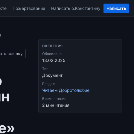
кте
Пожертвование
Написать о.Константину
Написать
м
СВЕДЕНИЯ
ать ссылку
Обновлено
13.02.2025
Тип
о
Документ
Раздел
ин
Читаем Добротолюбие
Время чтения
2 мин чтения
е»