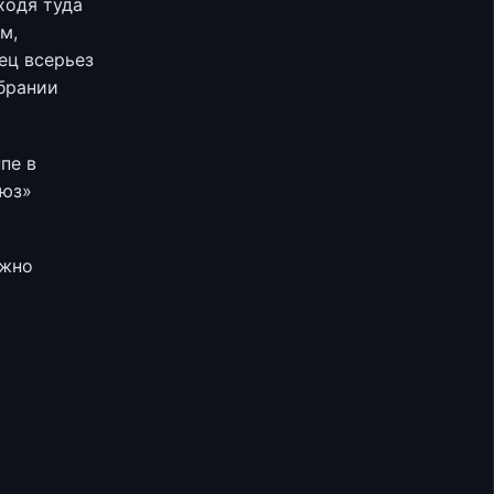
ходя туда
м,
ец всерьез
брании
пе в
оюз»
ожно