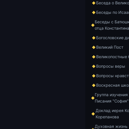
Беседа о Велик
Беседы по Исаа
Беседы с Батюшк
отца Константин
Богословские д
Великий Пост
Великопостные
Вопросы веры
Вопросы нравст
Воскресная шко
Группа изучения
Писания "София"
НАСТАВЛЕНИ
Доклад иерея К
ГЛАВА 23. По
Корепанова
Курс священн
на телеканал
Духовная жизнь