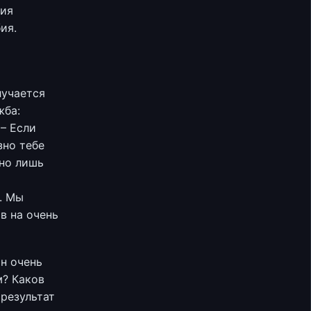
фия
ия.
лучается
жба:
 – Если
зно тебе
 но лишь
у. Мы
в на очень
н очень
м? Каков
результат