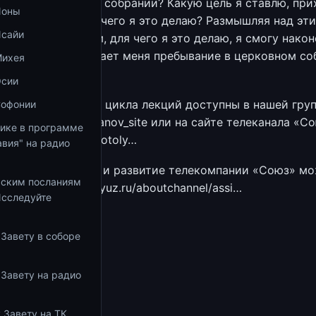
ания в церковном собрании? Какую цель я ставлю, при
Ионы
? Что я ищу? Для чего я это делаю? Размышляя над эти
Исайи
 целеполаганием, для чего я это делаю, я смогу након
 над тем, разрушает меня пребывание в церковном со
Михея
Осии
аудиозаписи этого цикла лекций доступны в нашей груп
Софонии
tps://vk.com/korepanov_site или на сайте телеканала «С
тике в программе
yuz.ru/Chitaem-Dobrotoly…
вия" на радио
е на содержание и развитие телекомпании «Союз» м
ьским посланиям
лке: https://tv-soyuz.ru/aboutchannel/assi…
Исследуйте
 Завету в соборе
/korepanov_site
збранное
 Завету на радио
 Завету на ТК