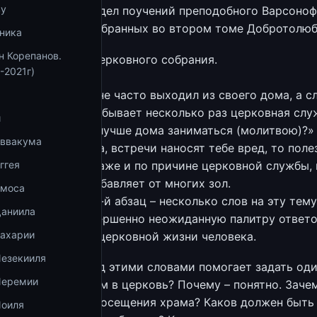
ву
заканчивается раздел поучений преподобного Варсоно
оанна Пророка, собранных во втором томе Добротолюб
ника
н Корепанов.
ов о посещении церковного собрания.
-2021г)
рит мне, чтоб я не часто выходил из своего дома, а с
родолжение недели бывает несколько раз церковная слу
и
ходить к ней, или лучше дома заниматься (молитвою)?»
Аввакума
ри выходе из дома, встречи наносят тебе вред, то поле
часто (из дома), даже и по причине церковной службы,
ггея
ибо безмолвие избавляет от многих зол.
Амоса
 132-й абзац, 133-й абзац – несколько слов на эту тем
Даниила
ти слова дают совершенно неожиданную палитру ответо
Захарии
с христианской, церковной жизни человека.
Иезекииля
 размышление над этими словами помогает задать оди
Иеремии
с: зачем мы ходим в церковь? Почему – понятно. Заче
результат моего посещения храма? Каков должен быть 
Иоиля