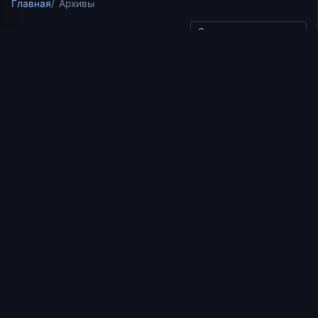
Главная
Архивы
Скопировать ссылку
Курс по апостольским посланиям Нового Завета
"Исследуйте Писание"
03.08.2017
1 мин чтения
Дело спасения и
оправдания во Христе
https://www.youtube.com/watch?v=F8XPxdL3LyM
Добавить в избранное
СВЕДЕНИЯ
Обновлено
25.01.2025