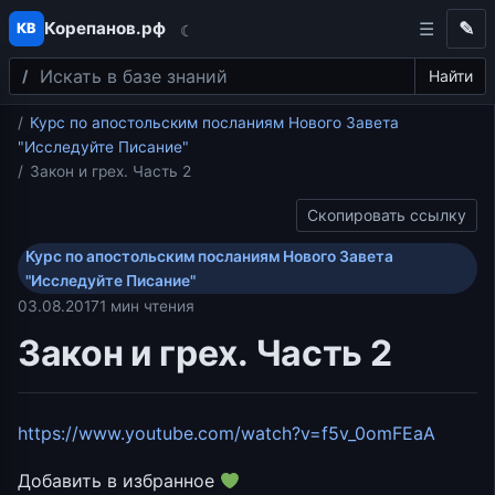
Корепанов.рф
✎
КВ
☾
Поиск
Перейти к содержимому
Найти
Главная
Курс по апостольским посланиям Нового Завета
"Исследуйте Писание"
Закон и грех. Часть 2
Скопировать ссылку
Курс по апостольским посланиям Нового Завета
"Исследуйте Писание"
03.08.2017
1 мин чтения
Закон и грех. Часть 2
https://www.youtube.com/watch?v=f5v_0omFEaA
Добавить в избранное