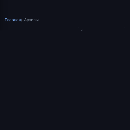
Главная
Архивы
Скопировать ссылку
Лекции в Храме на Крови
28.01.2024
4 мин чтения
Лекция 22. Книги
пророков Захарии (ч.2) и
Малахии (ч.1)