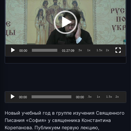
.5x
1x
1.5x
2x
00:00
01:27:09
Аудиоплеер
.5x
1x
1.5x
2x
00:00
00:00
Новый учебный год в группе изучения Священного
Писания «София» у священника Константина
Корепанова. Публикуем первую лекцию,