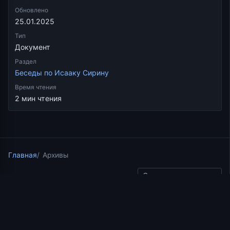
Обновлено
25.01.2025
Тип
Документ
Раздел
Беседы по Исааку Сирину
Время чтения
2 мин чтения
Главная
Архивы
Скопировать ссылку
Беседы по Исааку Сирину
14.05.2022
2 мин чтения
86-я лекция священника