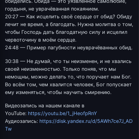
обиделись. Обида — это уязвлённое самолюбие,
гордыня, не уврачёванная покаянием.
20:27 — Как исцелить своё сердце от обид? Обиду
лечит не время, а благодать. Нужна молитва о том,
чтобы Господь дать благодатную силу и исцелил
червоточину в моём сердце.
24:48 — Пример пагубности неуврачёванных обид.
30:38 — Не думай, что ты неизменен, и не хвались
своей неизменностью. Только поняв, что мы
немощны, можно делать то, что поручает нам Бог.
Во всём том, чем хвалится человек, Бог попускает
ему изменяться, чтобы научить смирению.
Видеозапись на нашем канале в
YouTube:
https://youtu.be/1_jHeofpRnY
Аудиозапись:
https://disk.yandex.ru/d/5AWh7ce7J_AD
Tw