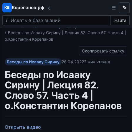
Корепанов.рф
✎
КВ
☾
Поиск
Перейти к содержимому
Найти
Главная
Беседы по Исааку Сирину
Беседы по Исааку Сирину | Лекция 82. Слово 57. Часть 4 |
о.Константин Корепанов
Скопировать ссылку
Беседы по Исааку Сирину
26.04.2022
2 мин чтения
Беседы по Исааку
Сирину | Лекция 82.
Слово 57. Часть 4 |
о.Константин Корепанов
Открыть видео