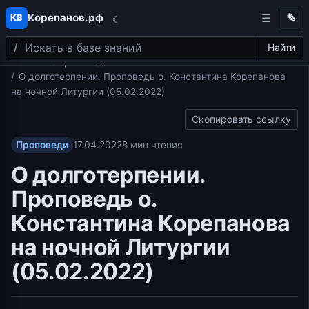
Корепанов.рф
✎
КВ
☾
Поиск
Перейти к содержимому
Найти
Главная
Проповеди
О долготерпении. Проповедь о. Константина Корепанова
на ночной Литургии (05.02.2022)
Скопировать ссылку
Проповеди
17.04.2022
8 мин чтения
О долготерпении.
Проповедь о.
Константина Корепанова
на ночной Литургии
(05.02.2022)