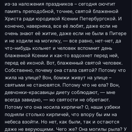
из-за наложения праздников – сегодня оючтит
память преподобной, точнее, святой блаженной
Христа ради юродивой Ксении Петербургской. И
конечно, наверняка, все её любят, даже если не
очень знают её житие, даже если не были в Питере
и не ходили на могилку, — все равно, нет-нет, да
что-нибудь кольнет и человек вспомнит день
блаженной Ксении и как-то вздохнет перед ней,
перед её иконой. Вот, блаженный святой человек.
Собственно, почему она стала святой? Потому что
жила на улице? Вон, бомжи живут на улице –
святыми не становятся. Потому что не ела? Вон,
девчонки-красавицы диету соблюдают, — мне
всегда завидно, — но святости не обретают.
Потому что она носила кирпичи? О, наши узбеки
подняли столько кирпичей, что впору бы им на
небеса взойти. Но нет, как были, так и остаются
даже не верующими. Чего же? Она могилы рыла? У