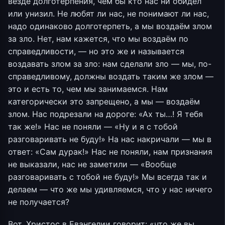
везде долготерпения, чем бы кто нас ни обидел
или унизил. Не любят ли нас, не понимают ли нас,
надо одинаково долготерпеть, а мы воздаём злом
за зло. Нет, нам кажется, что мы воздаём по
справедливости, — но это же и называется
воздавать злом за зло: нам сделали зло — мы, по-
справедливому, должны воздать таким же злом —
это и есть то, чем мы занимаемся. Нам
категорически это запрещено, а мы — воздаём
злом. Нас подрезали на дороге: «Ах ты…! Я тебя
так же!» Нас не поняли — «Ну и я с тобой
разговаривать не буду!» На нас накричали — мы в
ответ: «Сам дурак!» Нас не поняли, нам признания
не выказали, нас не заметили — «Вообще
разговаривать с тобой не буду!» Мы всегда так и
делаем — что же мы удивляемся, что у нас ничего
не получается?
Вот, Христос в Евангелии говорит: «что же вы